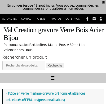
X
En congés jusque 18 aout inclus. Vous pouvez commander, les
commandes seront traitées à mon retour.
Passer
ACTUALITES
CONTACT
ATELIER
PHOTOS
COTE PROS
au
contenu
Val Creation gravure Verre Bois Acier
Bijou
Personnalisation;Particuliers, Mairie, Pros. A 30mn Lille-
Valenciennes-Douai
Rechercher un produit
Recherche
Recherche
pour :
«
Flûte en verre mariage gravure prénoms et alliances
entrelacés réf FM1bis(personnalisables)