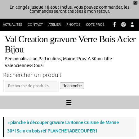
X
En congés jusque 18 aout inclus. Vous pouvez commander, les
commandes seront traitées à mon retour.
Passer
ACTUALITES
CONTACT
ATELIER
PHOTOS
COTE PROS
au
contenu
Val Creation gravure Verre Bois Acier
Bijou
Personnalisation;Particuliers, Mairie, Pros. A 30mn Lille-
Valenciennes-Douai
Rechercher un produit
Recherche
Recherche
pour :
«
planche à découper gravure La Bonne Cuisine de Mamie
30*15cm en bois réf PLANCHE1ADECOUPER1