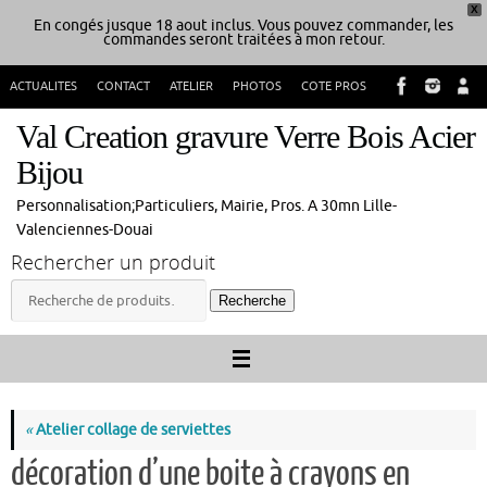
X
En congés jusque 18 aout inclus. Vous pouvez commander, les
commandes seront traitées à mon retour.
Passer
ACTUALITES
CONTACT
ATELIER
PHOTOS
COTE PROS
au
contenu
Val Creation gravure Verre Bois Acier
Bijou
Personnalisation;Particuliers, Mairie, Pros. A 30mn Lille-
Valenciennes-Douai
Rechercher un produit
Recherche
Recherche
pour :
«
Atelier collage de serviettes
décoration d’une boite à crayons en