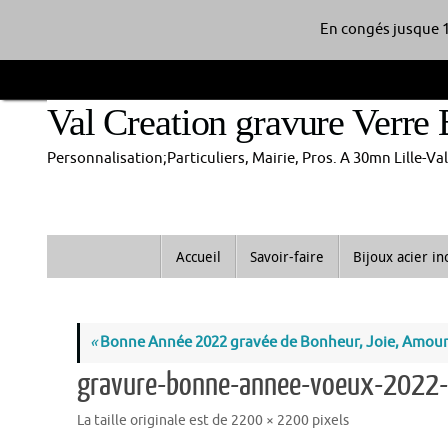
En congés jusque 1
Passer
au
Val Creation gravure Verre 
contenu
Personnalisation;Particuliers, Mairie, Pros. A 30mn Lille-V
Passer
Accueil
Savoir-faire
Bijoux acier i
au
contenu
«
Bonne Année 2022 gravée de Bonheur, Joie, Amour
gravure-bonne-annee-voeux-2022-
La taille originale est de
2200 × 2200
pixels