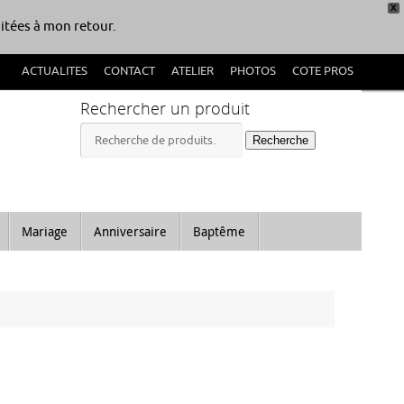
X
itées à mon retour.
ACTUALITES
CONTACT
ATELIER
PHOTOS
COTE PROS
Rechercher un produit
Recherche
Recherche
pour :
Mariage
Anniversaire
Baptême