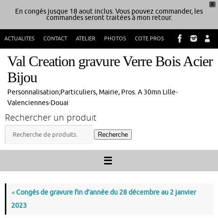
X
En congés jusque 18 aout inclus. Vous pouvez commander, les
commandes seront traitées à mon retour.
Passer
ACTUALITES
CONTACT
ATELIER
PHOTOS
COTE PROS
au
contenu
Val Creation gravure Verre Bois Acier
Bijou
Personnalisation;Particuliers, Mairie, Pros. A 30mn Lille-
Valenciennes-Douai
Rechercher un produit
Recherche
Recherche
pour :
«
Congés de gravure fin d’année du 28 décembre au 2 janvier
2023