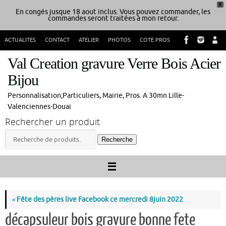
X
En congés jusque 18 aout inclus. Vous pouvez commander, les
commandes seront traitées à mon retour.
Passer
ACTUALITES
CONTACT
ATELIER
PHOTOS
COTE PROS
au
contenu
Val Creation gravure Verre Bois Acier
Bijou
Personnalisation;Particuliers, Mairie, Pros. A 30mn Lille-
Valenciennes-Douai
Rechercher un produit
Recherche
Recherche
pour :
«
Fête des pères live Facebook ce mercredi 8juin 2022
décapsuleur bois gravure bonne fete