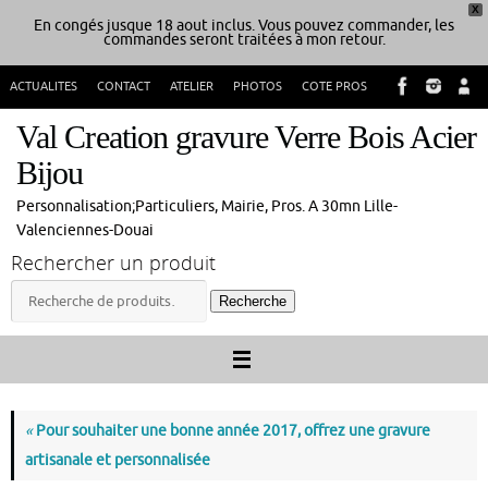
X
En congés jusque 18 aout inclus. Vous pouvez commander, les
commandes seront traitées à mon retour.
Passer
ACTUALITES
CONTACT
ATELIER
PHOTOS
COTE PROS
au
contenu
Val Creation gravure Verre Bois Acier
Bijou
Personnalisation;Particuliers, Mairie, Pros. A 30mn Lille-
Valenciennes-Douai
Rechercher un produit
Recherche
Recherche
pour :
«
Pour souhaiter une bonne année 2017, offrez une gravure
artisanale et personnalisée