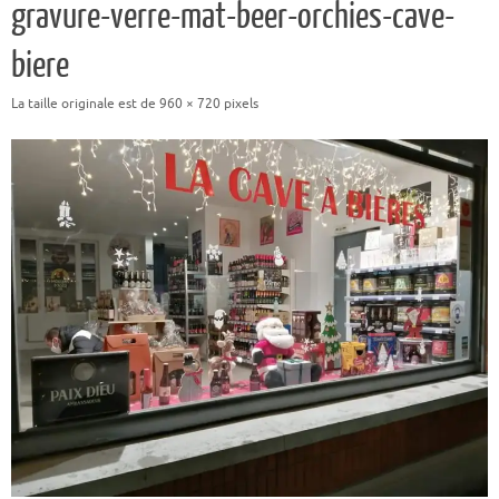
gravure-verre-mat-beer-orchies-cave-
biere
La taille originale est de
960 × 720
pixels