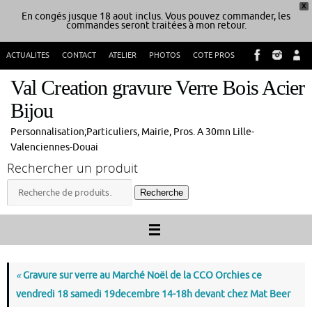
X
En congés jusque 18 aout inclus. Vous pouvez commander, les
commandes seront traitées à mon retour.
Passer
ACTUALITES
CONTACT
ATELIER
PHOTOS
COTE PROS
au
contenu
Val Creation gravure Verre Bois Acier
Bijou
Personnalisation;Particuliers, Mairie, Pros. A 30mn Lille-
Valenciennes-Douai
Rechercher un produit
Recherche
Recherche
pour :
«
Gravure sur verre au Marché Noël de la CCO Orchies ce
vendredi 18 samedi 19decembre 14-18h devant chez Mat Beer