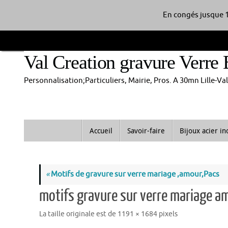
En congés jusque 1
Passer
au
Val Creation gravure Verre 
contenu
Personnalisation;Particuliers, Mairie, Pros. A 30mn Lille-V
Passer
Accueil
Savoir-faire
Bijoux acier i
au
contenu
«
Motifs de gravure sur verre mariage ,amour,Pacs
motifs gravure sur verre mariage a
La taille originale est de
1191 × 1684
pixels