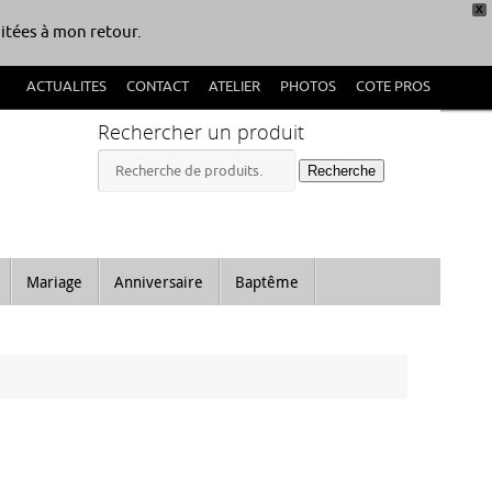
X
itées à mon retour.
ACTUALITES
CONTACT
ATELIER
PHOTOS
COTE PROS
Rechercher un produit
Recherche
Recherche
pour :
Mariage
Anniversaire
Baptême