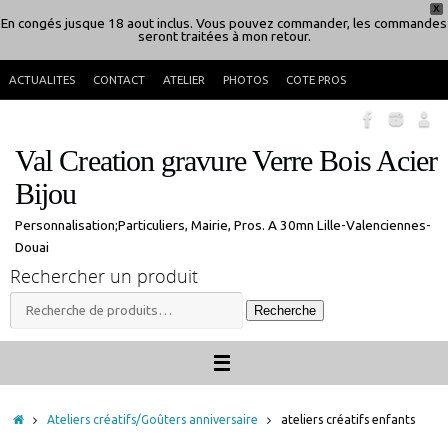
X
En congés jusque 18 aout inclus. Vous pouvez commander, les commandes
seront traitées à mon retour.
Passer
ACTUALITES
CONTACT
ATELIER
PHOTOS
COTE PROS
au
contenu
Val Creation gravure Verre Bois Acier
Bijou
Personnalisation;Particuliers, Mairie, Pros. A 30mn Lille-Valenciennes-
Douai
Rechercher un produit
Recherche
Recherche
pour :
Accueil
Ateliers créatifs/Goûters anniversaire
ateliers créatifs enfants