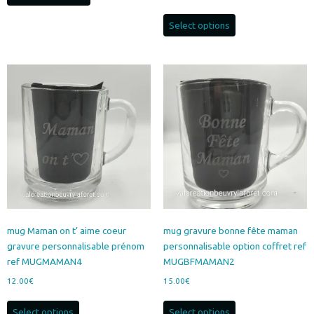
était :
est :
12.00€.
8.00€.
Select options
mug Maman on t’ aime coeur
mug gravure bonne fête maman
gravure personnalisable prénom
personnalisable option coffret ref
ref MUGMAMAN4
MUGBFMAMAN2
12.00
€
15.00
€
Select options
Select options