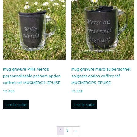
mug gravure Mille Mercis
mug gravure merci au personnel
personnalisable prénom option
soignant option coffret ref
coffret ref MUGMERCI1-EPUISE
MUGMERCIPS-EPUISE
12.00
€
12.00
€
Lire la suite
Lire la suite
1
2
→