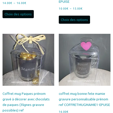
EPUISE
Plage
14.00
€
–
16.00
€
de
Plage
10.00
€
–
15.00
€
Ce
prix :
de
Choix des options
produit
Ce
14.00€
prix :
Choix des options
a
produit
à
10.00€
plusieurs
a
16.00€
à
variations.
plusieurs
15.00€
Les
variations.
options
Les
peuvent
options
être
peuvent
choisies
être
sur
choisies
la
sur
page
la
du
page
produit
du
produit
Coffret mug Paques prénom
coffret mug bonne fete mamie
gravé à décorer avec chocolats
gravure personnalisable prénom
de paques (3lignes gravure
ref COFFRETMUGMAMIE1-EPUISE
possibles) ref
16.00
€