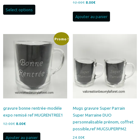
prix
prix
Le
Le
12.00
€
8.00
€
initial
actuel
prix
prix
Select options
était :
est :
initial
actuel
Ajouter au panier
12.00€.
8.00€.
était :
est :
12.00€.
8.00€.
Promo !
gravure bonne rentrée-modèle
Mugs gravure Super Parrain
expo remisé ref MUGRENTREE1
Super Marraine DUO
personnalisable prénom, coffret
Le
Le
12.00
€
8.00
€
possible,ref MUGSUPERPM2
prix
prix
initial
actuel
Ajouter au panier
24.00
€