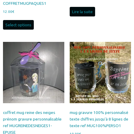
COFFRETMUGPAQUES1
Lire la suite
12.00
€
Select options
coffret mug reine des neiges
mug gravure 100% personnalisé
prénom gravure personnalisable
texte chiffres jusqu’à 8 lignes de
ref MUGREINEDESNEIGES1-
texte ref MUG100%PERSO1
EPUISE
10.00
€