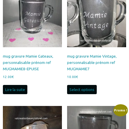
peuvent
être
choisies
sur
la
page
du
produit
mug gravure Mamie Gateaux,
mug gravure Mamie Vintage,
personnalisable prénom ref
personnalisable prénom ref
MUGMAMIE8-EPUISE
MUGMAMIE7
12.00
€
10.00
€
Lire la suite
Select options
Promo !