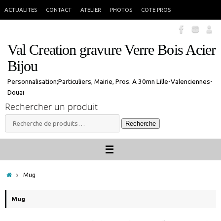
Passer
En congés jusque 18 aout inclus. Vous pouvez commander, les commandes
X
ACTUALITES
CONTACT
ATELIER
PHOTOS
COTE PROS
seront traitées à mon retour.
au
contenu
Val Creation gravure Verre Bois Acier
Bijou
Personnalisation;Particuliers, Mairie, Pros. A 30mn Lille-Valenciennes-
Douai
Rechercher un produit
Recherche
Recherche
pour :
Accueil
Mug
Mug