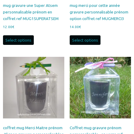
mug gravure une Super Atsem
mug merci pour cette année
personnalisable prénom en
gravure personnalisable prénom
coffret ref MUG1SUPERATSEM
option coffret ref MUGMERCI3
12.00
€
14.00
€
Select options
Select options
coffret mug Merci Maitre prénom
Coffret mug gravure prénom