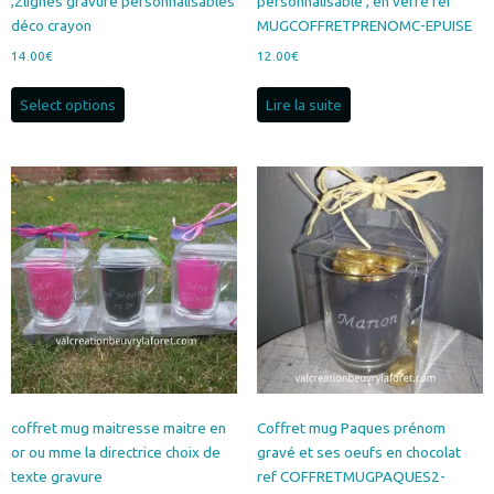
,2lignes gravure personnalisables
personnalisable , en verre ref
déco crayon
MUGCOFFRETPRENOMC-EPUISE
14.00
€
12.00
€
Select options
Lire la suite
coffret mug maitresse maitre en
Coffret mug Paques prénom
or ou mme la directrice choix de
gravé et ses oeufs en chocolat
texte gravure
ref COFFRETMUGPAQUES2-