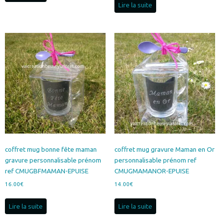
Lire la suite
coffret mug bonne fête maman
coffret mug gravure Maman en Or
gravure personnalisable prénom
personnalisable prénom ref
ref CMUGBFMAMAN-EPUISE
CMUGMAMANOR-EPUISE
16.00
€
14.00
€
Lire la suite
Lire la suite