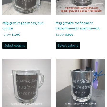
mug gravure j’peux pas j’suis
mug gravure confinement
confiné
déconfinement reconfinement
Le
Le
Le
Le
12.00
€
5.00
€
12.00
€
5.00
€
prix
prix
prix
prix
initial
actuel
initial
actuel
Select options
Select options
était :
est :
était :
est :
12.00€.
5.00€.
12.00€.
5.00€.