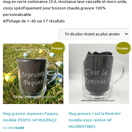
mug en verre contenance 25cl, résistance lave vaisselle et micro onde,
conçu spécifiquement pour boisson chaude,gravure 100%
personnalisable
Trié
Affichage de 1–40 sur 57 résultats
du
plus
récent
au
Promo !
Promo !
plus
ancien
Mug gravure Joyeuses Paques,
Mug gravure c’est la Rentrée!-
modèle d’EXPO ref MUGPAQ2
modèle expo remisé ref
MUGRENTREE2
Le
Le
12.00
€
8.00
€