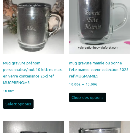
Mug gravure prénom
mug gravure mamie ou bonne
personnalisé/mot 10 lettres max,
fete mamie coeur collection 2025
en verre contenance 25cl ref
ref MUGMAMIE9
MUGPRENOM3
Plage
10.00
€
–
13.00
€
de
10.00
€
Ce
prix :
Choix des options
produit
10.00€
Select options
a
à
plusieurs
13.00€
variations.
Les
options