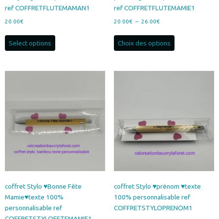
ref COFFRETFLUTEMAMAN1
ref COFFRETFLUTEMAMIE1
Plage
20.00
€
20.00
€
–
26.00
€
de
Ce
prix :
Select options
Choix des options
produit
20.00€
a
à
plusieurs
26.00€
variations.
Les
options
peuvent
être
choisies
sur
la
page
du
produit
coffret Stylo ♥Bonne Fête
coffret Stylo ♥prénom ♥texte
Mamie♥texte 100%
100% personnalisable ref
personnalisable ref
COFFRETSTYLOPRENOM1
COFFRETSTYLOFETEMAMIE1