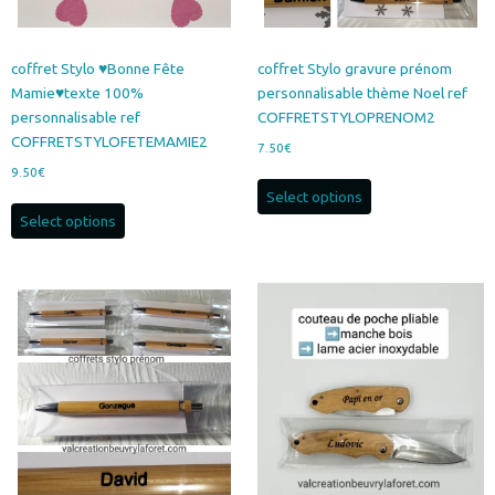
page
du
produit
coffret Stylo ♥Bonne Fête
coffret Stylo gravure prénom
Mamie♥texte 100%
personnalisable thème Noel ref
personnalisable ref
COFFRETSTYLOPRENOM2
COFFRETSTYLOFETEMAMIE2
7.50
€
9.50
€
Select options
Select options