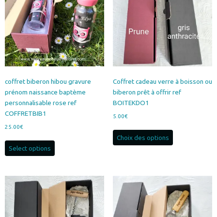
coffret biberon hibou gravure
Coffret cadeau verre à boisson ou
prénom naissance baptème
biberon prêt à offrir ref
personnalisable rose ref
BOITEKDO1
COFFRETBIB1
5.00
€
25.00
€
Ce
Choix des options
produit
Select options
a
plusieurs
variations.
Les
options
peuvent
être