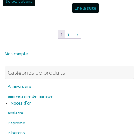
Select options
Lire la suite
1
2
→
Mon compte
Catégories de produits
Anniversaire
anniversaire de mariage
Noces d'or
assiette
Baptême
Biberons