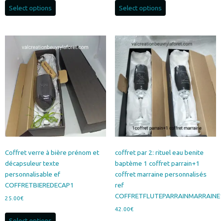
Select options
Select options
Coffret verre à bière prénom et
coffret par 2: rituel eau benite
décapsuleur texte
baptème 1 coffret parrain+1
personnalisable ef
coffret marraine personnalisés
COFFRETBIEREDECAP1
ref
COFFRETFLUTEPARRAINMARRAINE
25.00
€
42.00
€
Select options