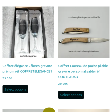
à
plusieurs
35.00€
variations.
Les
options
peuvent
être
choisies
sur
la
page
du
produit
Coffret élégance 2flutes gravure
Coffret Couteau de poche pliable
prénom réf COFFRETELEGANCE1
gravure personnalisable réf
COUTEAU6B
25.00
€
20.00
€
Select options
Select options