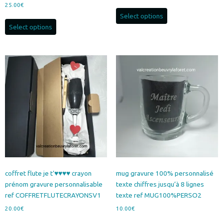
25.00
€
Select options
Select options
coffret flute je t’♥️♥️♥️♥️ crayon
mug gravure 100% personnalisé
prénom gravure personnalisable
texte chiffres jusqu’à 8 lignes
ref COFFRETFLUTECRAYONSV1
texte ref MUG100%PERSO2
20.00
€
10.00
€