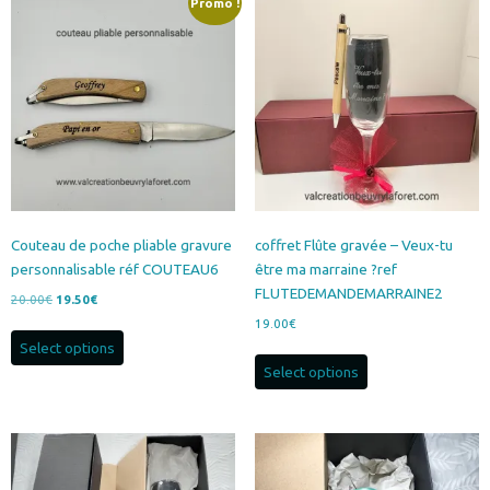
Promo !
Couteau de poche pliable gravure
coffret Flûte gravée – Veux-tu
personnalisable réf COUTEAU6
être ma marraine ?ref
FLUTEDEMANDEMARRAINE2
Le
Le
20.00
€
19.50
€
prix
prix
19.00
€
initial
actuel
Select options
était :
est :
Select options
20.00€.
19.50€.