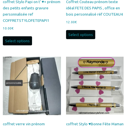
coffret Stylo Papi on t’ ♥+ prénom
Coffret Couteau prénom texte
des petits enfants gravure
idéal FETE DES PAPIS , office en
personnalisée ref
bois personnalisé réf COUTEAU4
COFFRETSTYLOFETEPAPI1
12.00
€
10.00
€
Select options
Select options
coffret verre vin prénom
coffret Stylo ♥Bonne Fête Maman