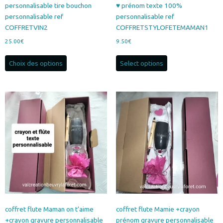
personnalisable tire bouchon
♥ prénom texte 100%
personnalisable ref
personnalisable ref
COFFRETVIN2
COFFRETSTYLOFETEMAMAN1
25.00
€
9.50
€
Ce
Choix des options
Select options
produit
a
plusieurs
variations.
Les
options
peuvent
être
choisies
sur
la
page
du
produit
coffret flute Maman on t’aime
coffret flute Mamie +crayon
+crayon gravure personnalisable
prénom gravure personnalisable