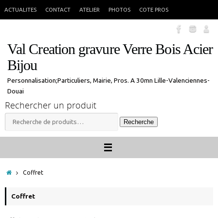
Passer
En congés jusque 18 aout inclus. Vous pouvez commander, les commandes
X
ACTUALITES
CONTACT
ATELIER
PHOTOS
COTE PROS
seront traitées à mon retour.
au
contenu
Val Creation gravure Verre Bois Acier
Bijou
Personnalisation;Particuliers, Mairie, Pros. A 30mn Lille-Valenciennes-
Douai
Rechercher un produit
Recherche
Recherche
pour :
Accueil
Coffret
Coffret