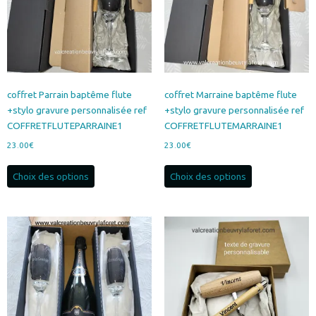
coffret Parrain baptême flute
coffret Marraine baptême flute
+stylo gravure personnalisée ref
+stylo gravure personnalisée ref
COFFRETFLUTEPARRAINE1
COFFRETFLUTEMARRAINE1
23.00
€
23.00
€
Ce
Ce
Choix des options
Choix des options
produit
produit
a
a
plusieurs
plusieurs
variations.
variations.
Les
Les
options
options
peuvent
peuvent
être
être
choisies
choisies