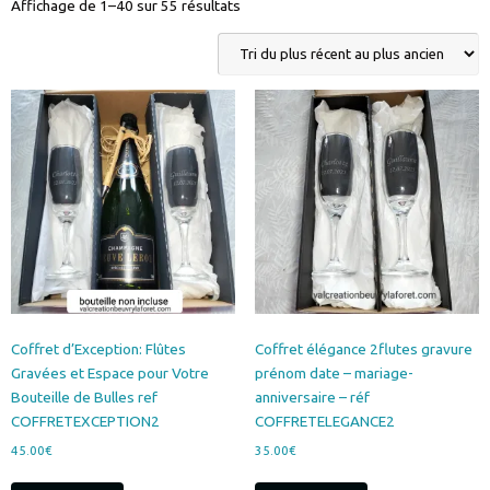
Trié
Affichage de 1–40 sur 55 résultats
du
plus
récent
au
plus
ancien
Coffret d’Exception: Flûtes
Coffret élégance 2flutes gravure
Gravées et Espace pour Votre
prénom date – mariage-
Bouteille de Bulles ref
anniversaire – réf
COFFRETEXCEPTION2
COFFRETELEGANCE2
45.00
€
35.00
€