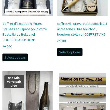
sur
sur
la
la
page
page
du
du
produit
produit
Coffret d’Exception: Flûtes
coffret vin gravure personnalisé 3
Gravées et Espace pour Votre
accessoires : tire bouchon ,
Bouteille de Bulles ref
bouchon, stylo ref COFFRETVIN3
COFFRETEXCEPTION1
25.00
€
30.00
€
Select options
Select options