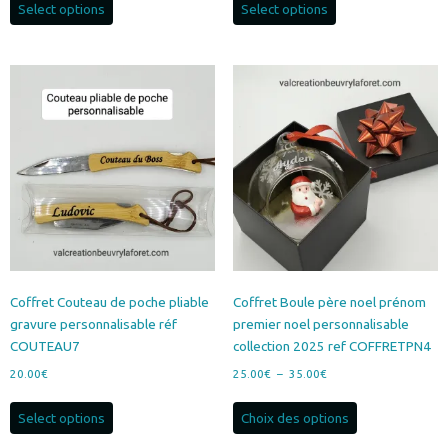
Select options
Select options
Coffret Couteau de poche pliable
Coffret Boule père noel prénom
gravure personnalisable réf
premier noel personnalisable
COUTEAU7
collection 2025 ref COFFRETPN4
Plage
20.00
€
25.00
€
–
35.00
€
de
Ce
prix :
Select options
Choix des options
produit
25.00€
a