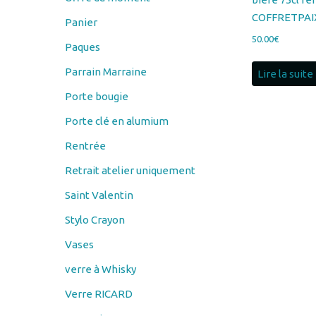
Paques
Parrain Marraine
Lire la suite
Porte bougie
Porte clé en alumium
Rentrée
Retrait atelier uniquement
Saint Valentin
Stylo Crayon
Vases
verre à Whisky
Verre RICARD
verre vin
Verres à bière