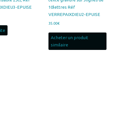
35.00
€
uite
Acheter un produit
similaire