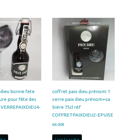
xdieu bonne fete
coffret paix dieu prénom: 1
ure pour fête des
verre paix dieu prénom+sa
f VERREPAIXDIEU4-
bière 75cl réf
COFFRETPAIXDIEU2-EPUISE
66.00
€
uite
Lire la suite