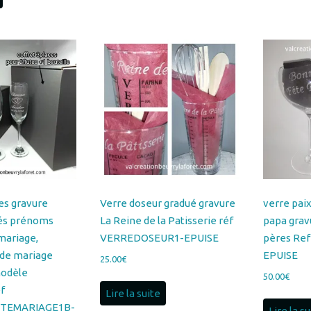
es gravure
Verre doseur gradué gravure
verre pai
cés prénoms
La Reine de la Patisserie réf
papa grav
mariage,
VERREDOSEUR1-EPUISE
pères Re
 de mariage
EPUISE
25.00
€
modèle
50.00
€
f
Lire la suite
TEMARIAGE1B-
Lire la s
Plage
€