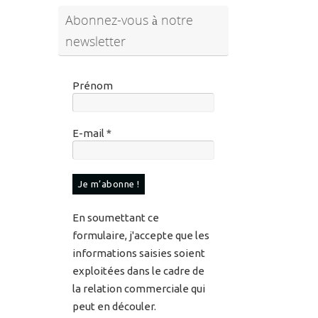
Prénom
E-mail
*
En soumettant ce
formulaire, j'accepte que les
informations saisies soient
exploitées dans le cadre de
la relation commerciale qui
peut en découler.
Pour en savoir plus sur vos
données et vos droits,
veuillez consulter