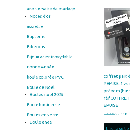
assiette
Baptême
Biberons
Bijoux acier inoxydable
Bonne Année
coffret paix
boule colorée PVC
REMISE: 1 ver
Boule de Noel
prénom (bièr
Boules noel 2025
réf COFFRET
Boule lumineuse
EPUISE
Le
Le
60.00
€
55.00
€
Boules en verre
prix
pr
Boule ange
initial
ac
Lire la suite
Cadres en verre
était :
es
60.00€.
55
cendrier