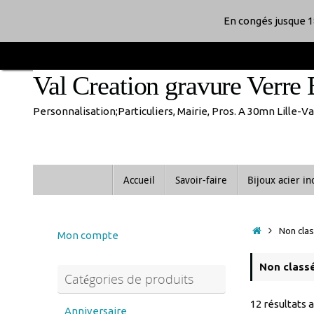
Passer
En congés jusque 1
au
Val Creation gravure Verre 
contenu
Personnalisation;Particuliers, Mairie, Pros. A 30mn Lille-
Passer
Accueil
Savoir-faire
Bijoux acier i
au
contenu
Accueil
Non cla
Mon compte
Non class
Catégories de produits
12 résultats 
Anniversaire
anniversaire de mariage
Noces d'or