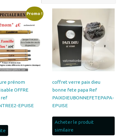
vure prénom
coffret verre paix dieu
lisable OFFRE
bonne fete papa Ref
ref
PAIXDIEUBONNEFETEPAPA-
NTREE2-EPUISE
EPUISE
Le
prix
Acheter le produit
actuel
similaire
uite
est :
4.00€.