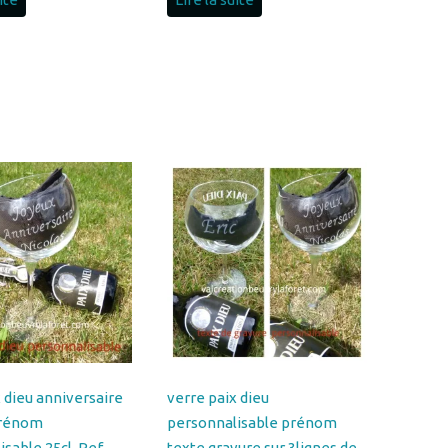
x dieu anniversaire
verre paix dieu
prénom
personnalisable prénom
isable 25cl, Ref
texte gravure sur 3lignes de
XDIEU3-EPUISE
10lettres Réf
VERREPAIXDIEU2-EPUISE