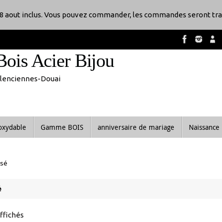
8 aout inclus. Vous pouvez commander, les commandes seront tra
Bois Acier Bijou
Valenciennes-Douai
noxydable
Gamme BOIS
anniversaire de mariage
Naissance
ssé
é
Trié
affichés
du
plus
Promo !
récent