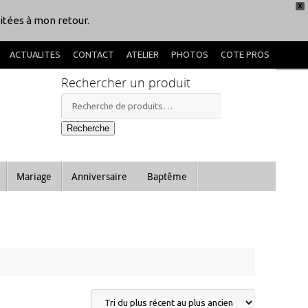
X
itées à mon retour.
ACTUALITES
CONTACT
ATELIER
PHOTOS
COTE PROS
Rechercher un produit
Recherche
pour :
Recherche
Mariage
Anniversaire
Baptême
Promo !