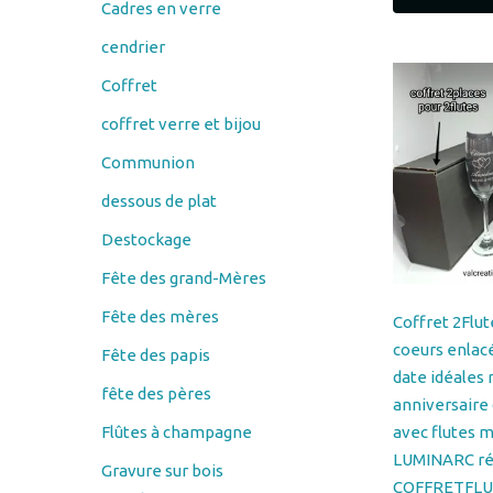
Coffret
coffret verre et bijou
Communion
dessous de plat
Destockage
Fête des grand-Mères
Fête des mères
Coffret 2Flut
coeurs enla
Fête des papis
date idéales 
fête des pères
anniversaire
Flûtes à champagne
avec flutes 
LUMINARC ré
Gravure sur bois
COFFRETFLU
Couteau
EPUISE
éplucheur économe
44.00
€
–
64.00
porte savon