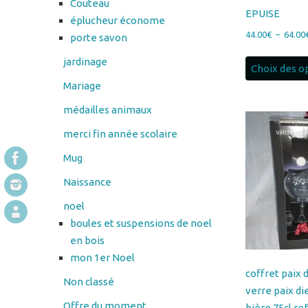
jardinage
Choix des o
Mariage
médailles animaux
merci fin année scolaire
Mug
Naissance
noel
boules et suspensions de noel
en bois
mon 1er Noel
coffret paix 
Non classé
verre paix d
Offre du moment
bière 75cl ref
COFFRETPAI
Panier
50.00
€