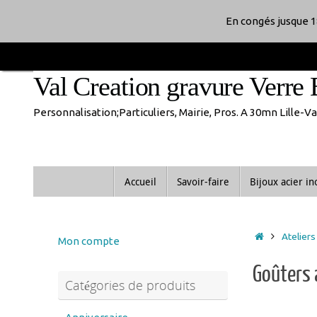
En congés jusque 1
Passer
au
Val Creation gravure Verre 
contenu
Personnalisation;Particuliers, Mairie, Pros. A 30mn Lille-
Passer
Accueil
Savoir-faire
Bijoux acier i
au
contenu
Accueil
Ateliers
Mon compte
Goûters 
Catégories de produits