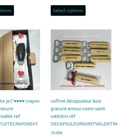
ptions
Select options
te je t’♥️♥️♥️♥️ crayon
coffret décapsuleur bois
ravure
gravure amour coeur saint
isable ref
valentin réf
FLUTECRAYONSV1
DECAPSULEURSAINTVALENTIN
10.00
€