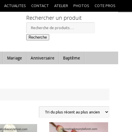
X
itées à mon retour.
ACTUALITES
CONTACT
ATELIER
PHOTOS
COTE PROS
Rechercher un produit
Recherche
pour :
Recherche
Mariage
Anniversaire
Baptême