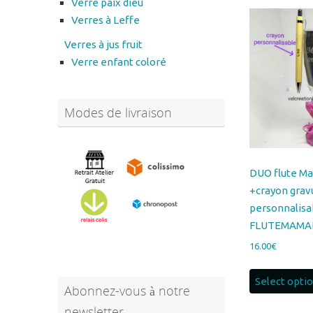
Verre paix dieu
Verres à Leffe
Verres à jus fruit
Verre enfant coloré
Modes de livraison
DUO flute M
+crayon grav
personnalisa
FLUTEMAM
16.00
€
Select opti
Abonnez-vous à notre
newsletter