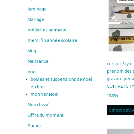
jardinage
Mariage
médailles animaux
merci fin année scolaire
Mug
Naissance
coffret Stylo 
prénom des p
noel
gravure pers
boules et suspensions de noel
COFFRETSTY
en bois
mon 1er Noel
10.00
€
Non classé
Select opti
Offre du moment
Panier