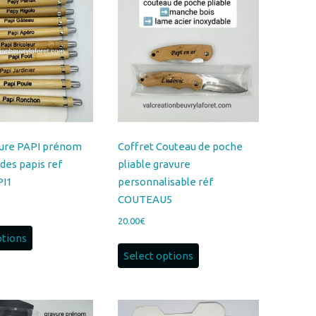
options
peuvent
être
choisies
sur
la
page
du
vure PAPI prénom
Coffret Couteau de poche
produit
 des papis ref
pliable gravure
PI1
personnalisable réf
COUTEAU5
20.00
€
ptions
Select options