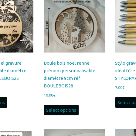
oel gravure
Boule bois noel renne
Stylo gra
ble diamètre
prénom personnalisable
idéal fête
LEBOIS25
diamètre 9cm réf
STYLOPA
BOULEBOIS28
7.00
€
10.00
€
ons
Select o
Select options