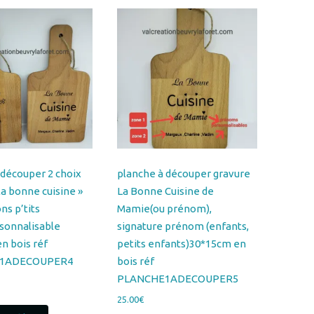
 découper 2 choix
planche à découper gravure
la bonne cuisine »
La Bonne Cuisine de
ons p’tits
Mamie(ou prénom),
rsonnalisable
signature prénom (enfants,
n bois réf
petits enfants)30*15cm en
1ADECOUPER4
bois réf
PLANCHE1ADECOUPER5
25.00
€
Ce