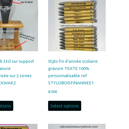
k 33cl sur support
Stylo fin d’année scolaire
ravure
gravure TEXTE 100%
isée sur 2 zones
personnalisable ref
REKWAK2
STYLOBOISFINANNEE1
8.00
€
ptions
Select options