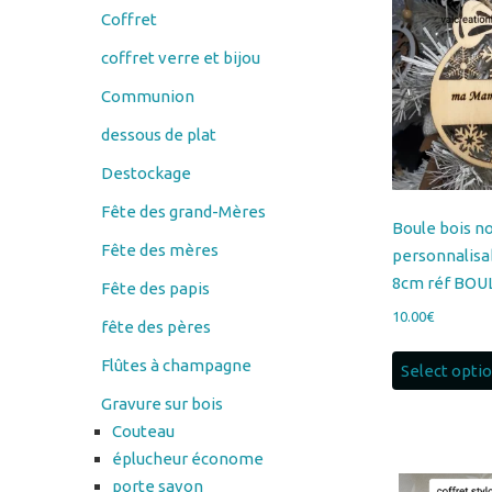
Coffret
coffret verre et bijou
Communion
dessous de plat
Destockage
Fête des grand-Mères
Boule bois n
Fête des mères
personnalisa
8cm réf BOU
Fête des papis
10.00
€
fête des pères
Flûtes à champagne
Select opti
Gravure sur bois
Couteau
éplucheur économe
porte savon