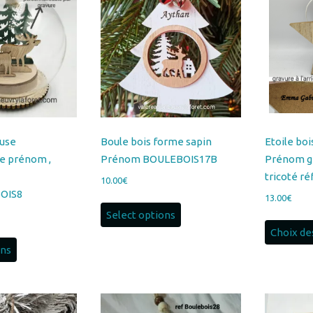
au
plus
ancien
euse
Boule bois forme sapin
Etoile bo
e prénom ,
Prénom BOULEBOIS17B
Prénom g
tricoté r
10.00
€
OIS8
13.00
€
Select options
Choix de
ons