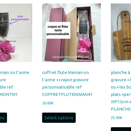
aman on t’aime
coffret flute Maman on
planche à
ure
t’aime +crayon gravure
gravure « 
ble ref
personnalisable ref
ou « les b
ANONTM1
COFFRETFLUTEMAMAN1
plats »pe
30*15cm e
20.00
€
PLANCHE
ons
Select options
25.00
€