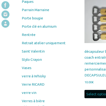
Paques
Parrain Marraine
Porte bougie
Porte clé en alumium
Rentrée
Retrait atelier uniquement
Saint Valentin
décapsuleur 
coach entraî
Stylo Crayon
remerciement
Vases
personnalisa
DECAPSULE
verre à Whisky
10.00
€
Verre RICARD
verre vin
Select opti
Verres à bière