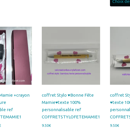
Choix de
e Mamie +crayon
coffret Stylo ♥Bonne Fête
coffret S
ure
Mamie♥texte 100%
♥texte 1
ble ref
personnalisable ref
personnal
UTEMAMIE1
COFFRETSTYLOFETEMAMIE1
COFFRET
Plage
€
9.50
€
9.50
€