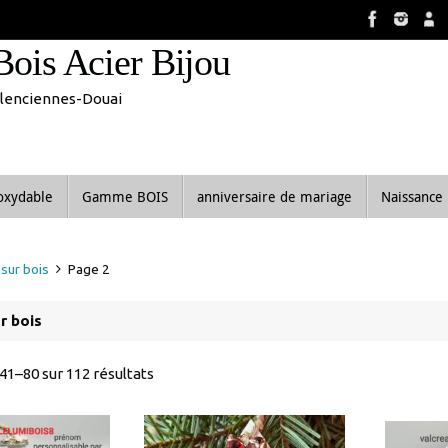
8 aout inclus. Vous pouvez commander, les commandes seront tra
Bois Acier Bijou
Valenciennes-Douai
noxydable
Gamme BOIS
anniversaire de mariage
Naissance
sur bois
Page 2
r bois
Trié
41–80 sur 112 résultats
du
plus
récent