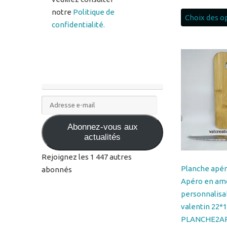
notre
Politique de
Choix des o
confidentialité.
Adresse
e-
Abonnez-vous aux
mail
actualités
Rejoignez les 1 447 autres
Planche apér
abonnés
Apéro en am
personnalisab
valentin 22*
PLANCHE2A