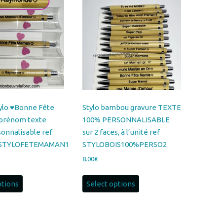
tylo ♥Bonne Fête
Stylo bambou gravure TEXTE
prénom texte
100% PERSONNALISABLE
onnalisable ref
sur 2 faces, à l’unité ref
STYLOFETEMAMAN1
STYLOBOIS100%PERSO2
8.00
€
ptions
Select options