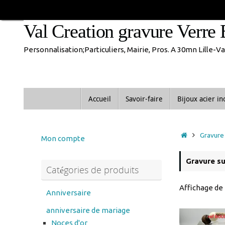
Passer
En congés jusque 1
au
Val Creation gravure Verre 
contenu
Personnalisation;Particuliers, Mairie, Pros. A 30mn Lille-
Passer
Accueil
Savoir-faire
Bijoux acier i
au
contenu
Accueil
Gravure 
Mon compte
Gravure su
Catégories de produits
Affichage de 
Anniversaire
anniversaire de mariage
Noces d'or