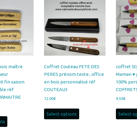
bois maître
Coffret Couteau FETE DES
coffret S
neur
PERES prénom texte , office
Maman ♥ 
 fin saison
en bois personnalisé réf
100% pers
ble réf
COUTEAU3
COFFRET
URMAITRE
12.00
€
9.50
€
Select options
Select o
ons