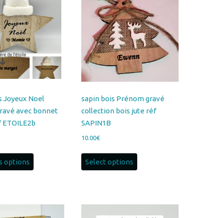
is Joyeux Noel
sapin bois Prénom gravé
ravé avec bonnet
collection bois jute réf
éf ETOILE2b
SAPIN1B
10.00
€
Ce
s options
Select options
produit
a
plusieurs
variations.
Les