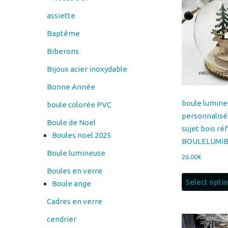
assiette
Baptême
Biberons
Bijoux acier inoxydable
Bonne Année
boule lumin
boule colorée PVC
personnalisé
Boule de Noel
sujet bois réf
Boules noel 2025
BOULELUMIB
Boule lumineuse
26.00
€
Boules en verre
Select opti
Boule ange
Cadres en verre
cendrier