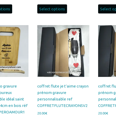
de
Ce
prix :
ptions
Select options
Select o
produit
20.00€
a
à
plusieurs
26.00€
variations.
Les
options
peuvent
être
choisies
sur
la
page
o gravure
coffret flute je t’aime crayon
coffret flu
du
oureux
prénom gravure
prénom g
produit
le idéal saint
personnalisable ref
personnal
14cm en bois réf
COFFRETFLUTECRAYONSV2
COFFRET
PEROAMOUR1
20.00
€
20.00
€