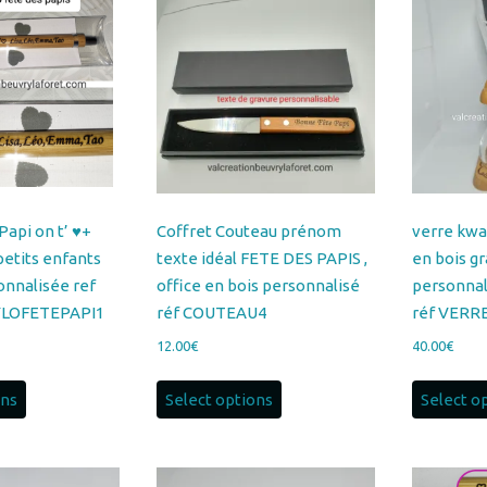
Papi on t’ ♥+
Coffret Couteau prénom
verre kwa
etits enfants
texte idéal FETE DES PAPIS ,
en bois g
onnalisée ref
office en bois personnalisé
personnal
LOFETEPAPI1
réf COUTEAU4
réf VER
12.00
€
40.00
€
ons
Select options
Select o