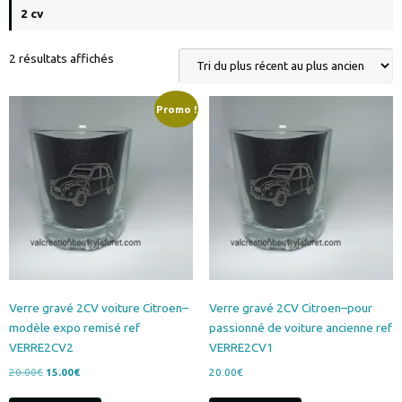
Trié
2 résultats affichés
du
plus
Promo !
récent
au
plus
ancien
Verre gravé 2CV voiture Citroen–
Verre gravé 2CV Citroen–pour
modèle expo remisé ref
passionné de voiture ancienne ref
VERRE2CV2
VERRE2CV1
Le
Le
20.00
€
15.00
€
20.00
€
prix
prix
initial
actuel
Select options
Select options
était :
est :
20.00€.
15.00€.