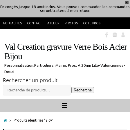
Passer
En congés jusque 18 aout inclus. Vous pouvez commander, les commandes
X
ACTUALITES
CONTACT
ATELIER
PHOTOS
COTE PROS
seront traitées à mon retour.
au
contenu
Val Creation gravure Verre Bois Acier
Bijou
Personnalisation;Particuliers, Mairie, Pros. A 30mn Lille-Valenciennes-
Douai
Rechercher un produit
Recherche
Recherche
pour :
Accueil
Produits identifiés “2 cv”
2 cv