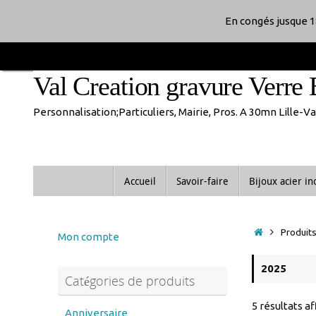
En congés jusque 1
Passer
au
Val Creation gravure Verre 
contenu
Personnalisation;Particuliers, Mairie, Pros. A 30mn Lille-
Passer
Accueil
Savoir-faire
Bijoux acier i
au
contenu
Accueil
Produits
Mon compte
2025
Catégories de produits
5 résultats a
Anniversaire