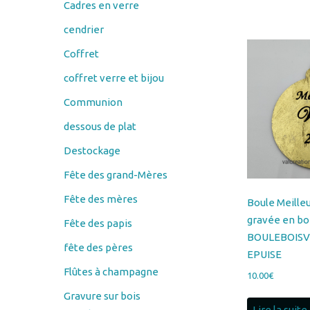
Cadres en verre
cendrier
Coffret
coffret verre et bijou
Communion
dessous de plat
Destockage
Fête des grand-Mères
Fête des mères
Boule Meille
gravée en boi
Fête des papis
BOULEBOISV
fête des pères
EPUISE
Flûtes à champagne
10.00
€
Gravure sur bois
Lire la suite