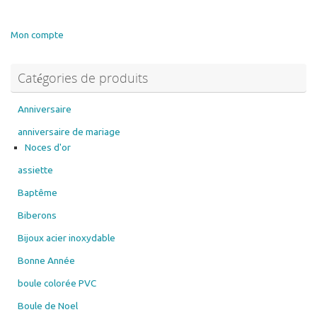
27.00€
variations.
Les
Mon compte
options
peuvent
Catégories de produits
être
choisies
sur
Anniversaire
la
anniversaire de mariage
page
Noces d'or
du
assiette
produit
Baptême
Biberons
Bijoux acier inoxydable
Bonne Année
boule colorée PVC
Boule de Noel