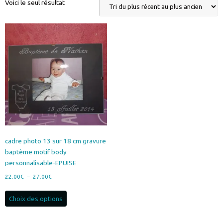
Voici le seul résultat
cadre photo 13 sur 18 cm gravure
baptème motif body
personnalisable-EPUISE
Plage
22.00
€
–
27.00
€
de
Ce
prix :
Choix des options
produit
22.00€
a
à
plusieurs