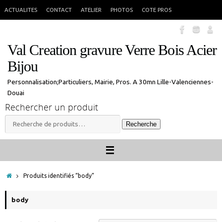
Passer
En congés jusque 18 aout inclus. Vous pouvez commander, les commandes
X
ACTUALITES
CONTACT
ATELIER
PHOTOS
COTE PROS
seront traitées à mon retour.
au
contenu
Val Creation gravure Verre Bois Acier
Bijou
Personnalisation;Particuliers, Mairie, Pros. A 30mn Lille-Valenciennes-
Douai
Rechercher un produit
Recherche
Recherche
pour :
Accueil
Produits identifiés “body”
body