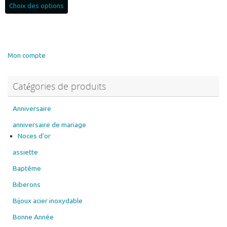
prix :
Choix des options
produit
15.00€
a
à
plusieurs
27.00€
variations.
Les
Mon compte
options
peuvent
Catégories de produits
être
choisies
sur
Anniversaire
la
anniversaire de mariage
page
Noces d'or
du
assiette
produit
Baptême
Biberons
Bijoux acier inoxydable
Bonne Année