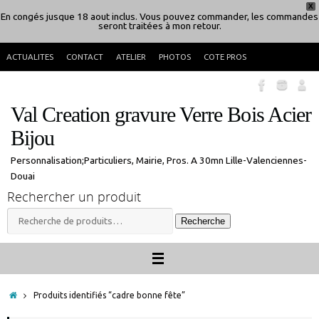
X
En congés jusque 18 aout inclus. Vous pouvez commander, les commandes
seront traitées à mon retour.
Passer
ACTUALITES
CONTACT
ATELIER
PHOTOS
COTE PROS
au
contenu
Val Creation gravure Verre Bois Acier
Bijou
Personnalisation;Particuliers, Mairie, Pros. A 30mn Lille-Valenciennes-
Douai
Rechercher un produit
Recherche
Recherche
pour :
Accueil
Produits identifiés “cadre bonne fête”