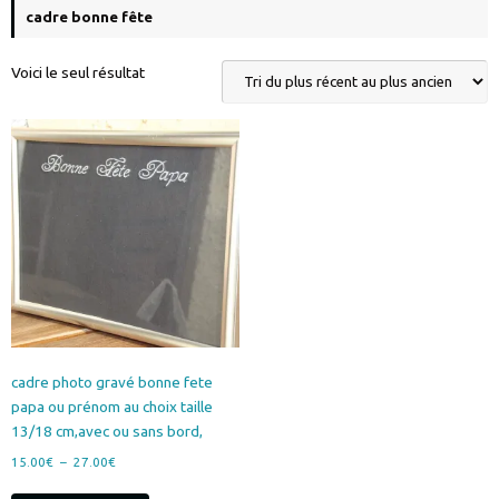
cadre bonne fête
Voici le seul résultat
cadre photo gravé bonne fete
papa ou prénom au choix taille
13/18 cm,avec ou sans bord,
Plage
15.00
€
–
27.00
€
de
Ce