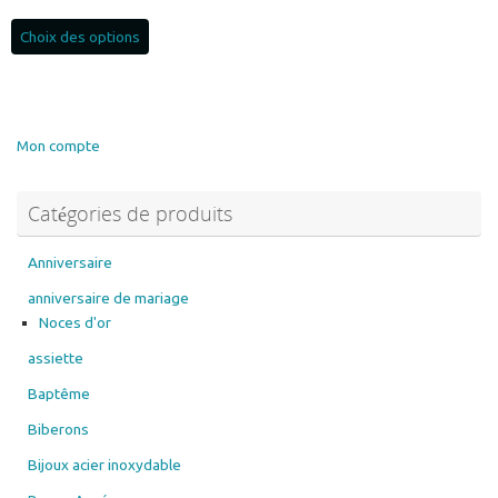
Ce
Choix des options
produit
a
plusieurs
variations.
Les
Mon compte
options
peuvent
Catégories de produits
être
choisies
sur
Anniversaire
la
anniversaire de mariage
page
Noces d'or
du
assiette
produit
Baptême
Biberons
Bijoux acier inoxydable