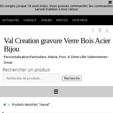
X
En congés jusque 18 aout inclus. Vous pouvez commander, les commandes
seront traitées à mon retour.
Passer
ACTUALITES
CONTACT
ATELIER
PHOTOS
COTE PROS
au
contenu
Val Creation gravure Verre Bois Acier
Bijou
Personnalisation;Particuliers, Mairie, Pros. A 30mn Lille-Valenciennes-
Douai
Rechercher un produit
Recherche
Recherche
pour :
Accueil
Produits identifiés “cheval”