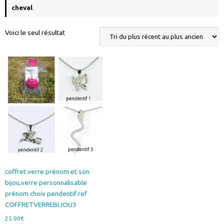
cheval
Voici le seul résultat
coffret verre prénom et son
bijou,verre personnalisable
prénom choix pendentif ref
COFFRETVERREBIJOU3
25.00
€