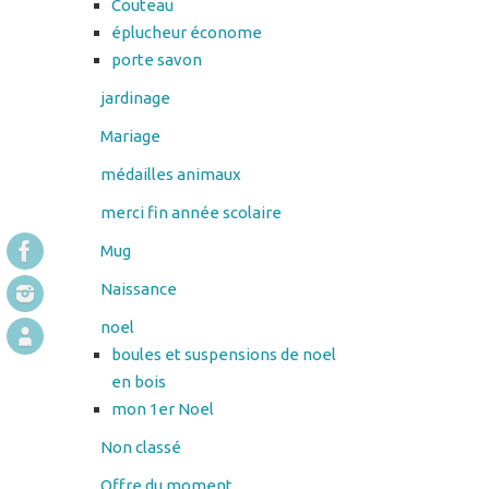
Couteau
éplucheur économe
porte savon
jardinage
Mariage
médailles animaux
merci fin année scolaire
Mug
Naissance
noel
boules et suspensions de noel
en bois
mon 1er Noel
Non classé
Offre du moment