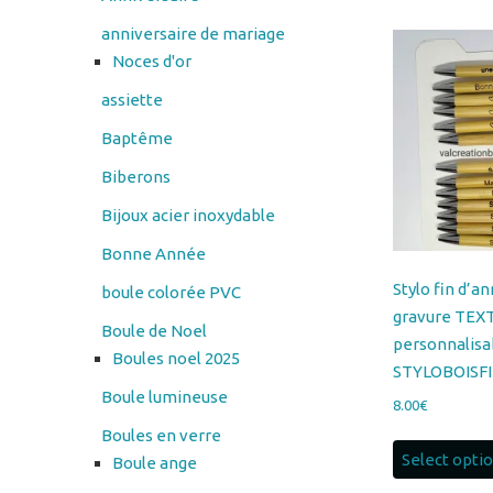
anniversaire de mariage
Noces d'or
assiette
Baptême
Biberons
Bijoux acier inoxydable
Bonne Année
Stylo fin d’a
boule colorée PVC
gravure TEX
Boule de Noel
personnalisa
Boules noel 2025
STYLOBOISF
Boule lumineuse
8.00
€
Boules en verre
Select opti
Boule ange