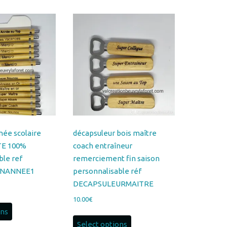
du
plus
récent
au
plus
ancien
nnée scolaire
décapsuleur bois maître
TE 100%
coach entraîneur
ble ref
remerciement fin saison
INANNEE1
personnalisable réf
DECAPSULEURMAITRE
10.00
€
ons
Select options