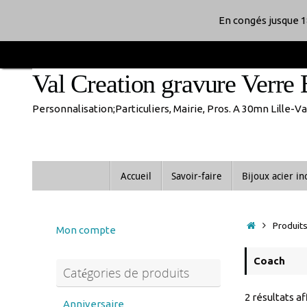
En congés jusque 1
Passer
au
Val Creation gravure Verre 
contenu
Personnalisation;Particuliers, Mairie, Pros. A 30mn Lille-
Passer
Accueil
Savoir-faire
Bijoux acier i
au
contenu
Accueil
Produits
Mon compte
Coach
Catégories de produits
2 résultats a
Anniversaire