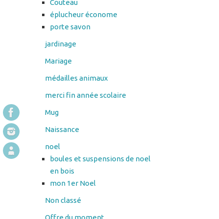
Couteau
éplucheur économe
porte savon
jardinage
Mariage
médailles animaux
merci fin année scolaire
Mug
Naissance
noel
boules et suspensions de noel
en bois
mon 1er Noel
Non classé
Offre du moment