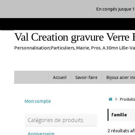
En congés jusque 1
Passer
au
Val Creation gravure Verre 
contenu
Personnalisation;Particuliers, Mairie, Pros. A 30mn Lille-
Passer
Accueil
Savoir-faire
Bijoux acier i
au
contenu
Accueil
Produits 
Mon compte
famille
Catégories de produits
2 résultats a
Anniversaire