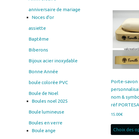
anniversaire de mariage
Noces d'or
assiette
Baptême
Biberons
Bijoux acier inoxydable
Bonne Année
Porte-savon
boule colorée PVC
personnalisa
Boule de Noel
nom & symbol
Boules noel 2025
réf PORTES
Boule lumineuse
15.00
€
Boules en verre
Choix des o
Boule ange