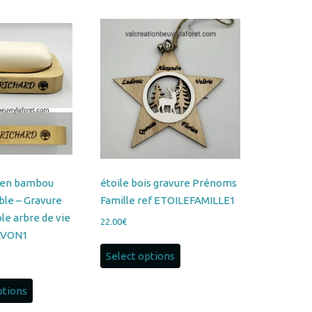
du
plus
récent
au
plus
ancien
 en bambou
étoile bois gravure Prénoms
ble – Gravure
Famille ref ETOILEFAMILLE1
e arbre de vie
22.00
€
AVON1
Select options
Ce
ptions
produit
a