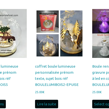
e lumineuse
coffret boule lumineuse
Boule re
ée prénom
personnalisée prénom
gravure p
ois réf
texte, sujet bois réf
à led en c
OIS5
BOULELUMIBOIS2-EPUISE
BOULELU
25.00
€
25.00
€
ons
Lire la suite
Select o