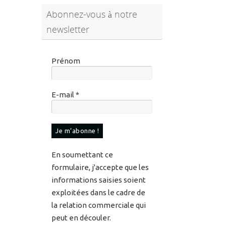
Prénom
E-mail
*
En soumettant ce
formulaire, j'accepte que les
informations saisies soient
exploitées dans le cadre de
la relation commerciale qui
peut en découler.
Pour en savoir plus sur vos
données et vos droits,
veuillez consulter