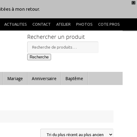
X
itées à mon retour.
ACTUALITES
CONTACT
ATELIER
PHOTOS
COTE PROS
Rechercher un produit
Recherche
pour :
Recherche
Mariage
Anniversaire
Baptême