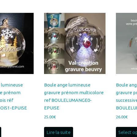
e lumineuse
Boule ange lumineuse
Boule ang
ée prénom
gravure prénom multicolore
gravure p
ois réf
ref BOULELUMANGE0-
successiv
OIS1-EPUISE
EPUISE
BOULELU
25.00
€
26.00
€
Lire la suite
Select o