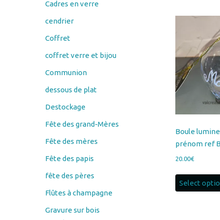
Coffret
coffret verre et bijou
Communion
dessous de plat
Destockage
Fête des grand-Mères
Boule lumine
Fête des mères
prénom ref
Fête des papis
20.00
€
fête des pères
Select opti
Flûtes à champagne
Gravure sur bois
Couteau
éplucheur économe
porte savon