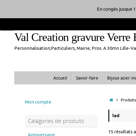
Passer
En congés jusque 1
au
Val Creation gravure Verre 
contenu
Personnalisation;Particuliers, Mairie, Pros. A 30mn Lille-
Passer
Accueil
Savoir-faire
Bijoux acier i
au
contenu
Accueil
Produits
Mon compte
led
Catégories de produits
15 résultats 
Anniversaire
anniversaire de mariage
Noces d'or