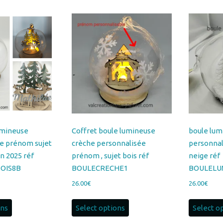
au
plus
ancien
umineuse
Coffret boule lumineuse
boule lum
e prénom sujet
crèche personnalisée
personna
on 2025 réf
prénom , sujet bois réf
neige réf
OIS8B
BOULECRECHE1
BOULELU
26.00
€
26.00
€
ons
Select options
Select o