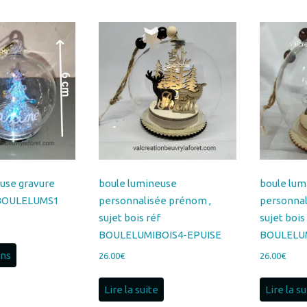
use gravure
boule lumineuse
boule lum
 BOULELUMS1
personnalisée prénom ,
personnal
sujet bois réf
sujet bois
BOULELUMIBOIS4-EPUISE
BOULELU
ons
26.00
€
26.00
€
Lire la suite
Lire la s