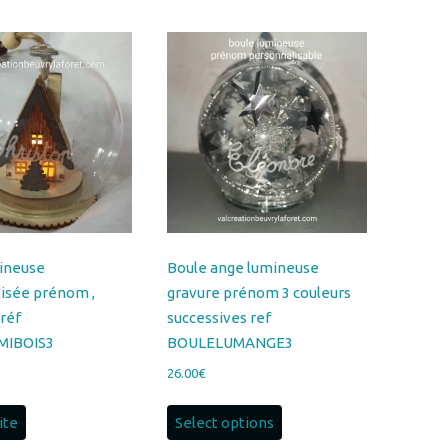
ineuse
Boule ange lumineuse
isée prénom ,
gravure prénom 3 couleurs
 réf
successives ref
MIBOIS3
BOULELUMANGE3
26.00
€
uite
Select options