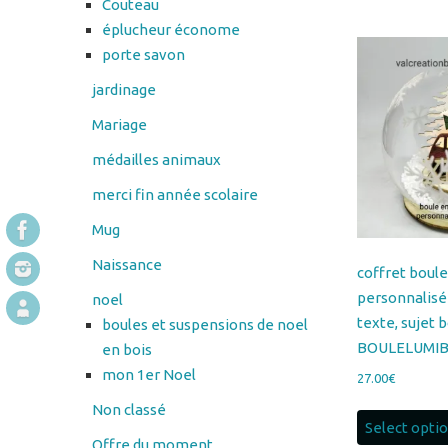
jardinage
Mariage
médailles animaux
merci fin année scolaire
Mug
Naissance
coffret boul
personnalis
noel
texte, sujet b
boules et suspensions de noel
BOULELUMIB
en bois
mon 1er Noel
27.00
€
Non classé
Select opti
Offre du moment
Panier