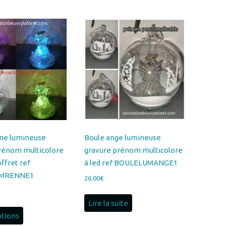
nne lumineuse
Boule ange lumineuse
rénom multicolore
gravure prénom multicolore
offret ref
à led ref BOULELUMANGE1
MRENNE1
26.00
€
Lire la suite
ptions