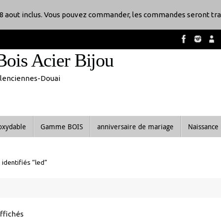
8 aout inclus. Vous pouvez commander, les commandes seront tra
Bois Acier Bijou
Valenciennes-Douai
noxydable
Gamme BOIS
anniversaire de mariage
Naissance
 identifiés “led”
Trié
affichés
du
plus
récent