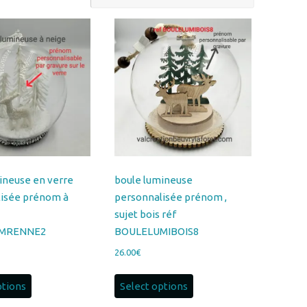
ineuse en verre
boule lumineuse
lisée prénom à
personnalisée prénom ,
sujet bois réf
MRENNE2
BOULELUMIBOIS8
26.00
€
ptions
Select options