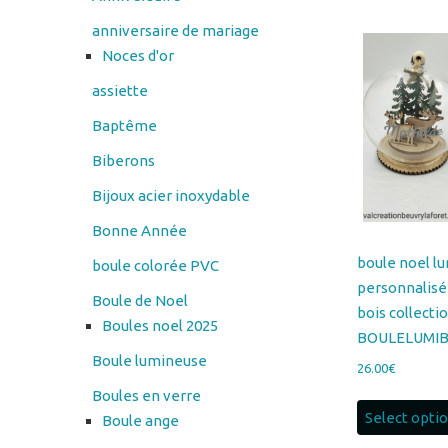
assiette
Baptême
Biberons
Bijoux acier inoxydable
Bonne Année
boule noel l
boule colorée PVC
personnalisé
Boule de Noel
bois collecti
Boules noel 2025
BOULELUMIB
Boule lumineuse
26.00
€
Boules en verre
Select opti
Boule ange
Cadres en verre
cendrier