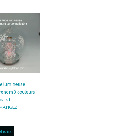
e lumineuse
rénom 3 couleurs
es ref
MANGE2
ptions