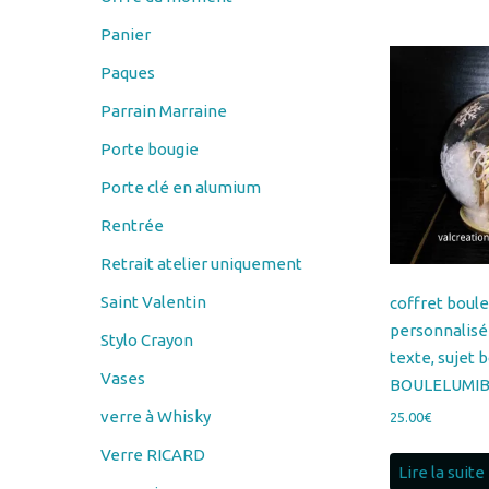
Paques
Parrain Marraine
Porte bougie
Porte clé en alumium
Rentrée
Retrait atelier uniquement
Saint Valentin
coffret boul
personnalis
Stylo Crayon
texte, sujet b
Vases
BOULELUMIB
verre à Whisky
25.00
€
Verre RICARD
Lire la suite
verre vin
Verres à bière