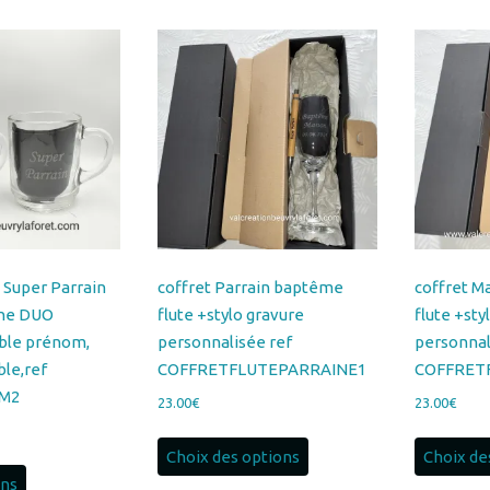
au
plus
ancien
 Super Parrain
coffret Parrain baptême
coffret M
ine DUO
flute +stylo gravure
flute +sty
ble prénom,
personnalisée ref
personnal
ble,ref
COFFRETFLUTEPARRAINE1
COFFRET
M2
23.00
€
23.00
€
Ce
Choix des options
Choix de
produit
ons
a
plusieurs
variations.