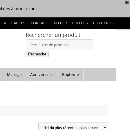
X
itées à mon retour.
ACTUALITES
CONTACT
ATELIER
PHOTOS
COTE PROS
Rechercher un produit
Recherche
pour :
Recherche
Mariage
Anniversaire
Baptême