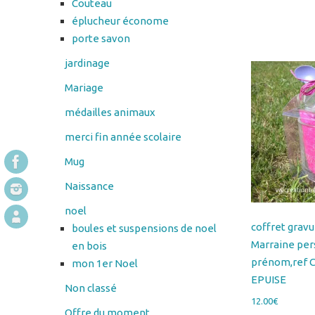
jardinage
Mariage
médailles animaux
merci fin année scolaire
Mug
Naissance
noel
coffret grav
boules et suspensions de noel
Marraine per
en bois
prénom,ref
mon 1er Noel
EPUISE
Non classé
12.00
€
Offre du moment
Lire la suite
Panier