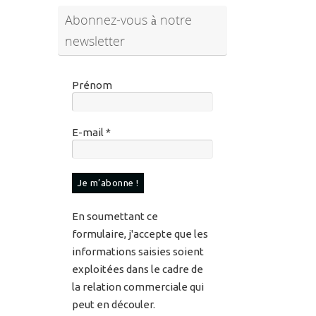
Prénom
E-mail
*
En soumettant ce
formulaire, j'accepte que les
informations saisies soient
exploitées dans le cadre de
la relation commerciale qui
peut en découler.
Pour en savoir plus sur vos
données et vos droits,
veuillez consulter