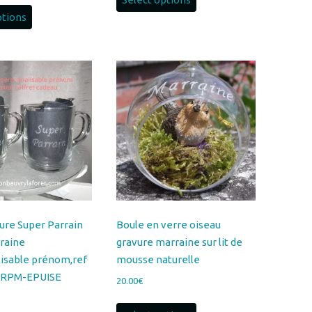
ure Super Parrain
Boule en verre oiseau
raine
gravure marraine sur lit de
isable prénom,ref
mousse naturelle
RPM-EPUISE
20.00
€
Select options
uite