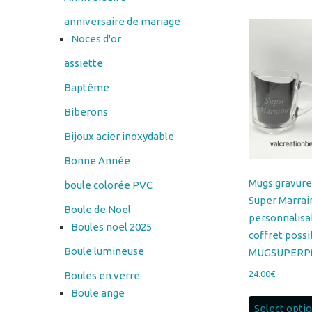
assiette
Baptême
Biberons
Bijoux acier inoxydable
Bonne Année
Mugs gravure
boule colorée PVC
Super Marra
Boule de Noel
personnalisa
Boules noel 2025
coffret possi
Boule lumineuse
MUGSUPERP
24.00
€
Boules en verre
Boule ange
Select opti
Cadres en verre
cendrier