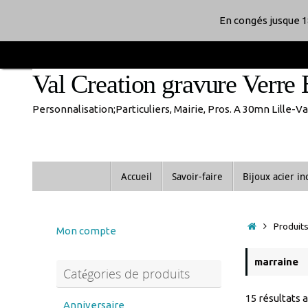
Passer
En congés jusque 1
au
Val Creation gravure Verre 
contenu
Personnalisation;Particuliers, Mairie, Pros. A 30mn Lille-
Passer
Accueil
Savoir-faire
Bijoux acier i
au
contenu
Accueil
Produits
Mon compte
marraine
Catégories de produits
15 résultats 
Anniversaire
anniversaire de mariage
Noces d'or