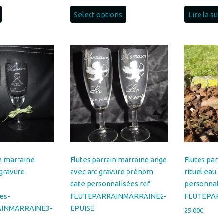
in marraine
Flutes parrain marraine ange
Flutes pa
gravure
avec arc gravure prénom
rituel ea
date personnalisées ref
personnal
es-
FLUTEPARRAINMARRAINE2-
FLUTEPA
INMARRAINE3-
EPUISE
25.00
€
25.00
€
Ajouter 
Lire la suite