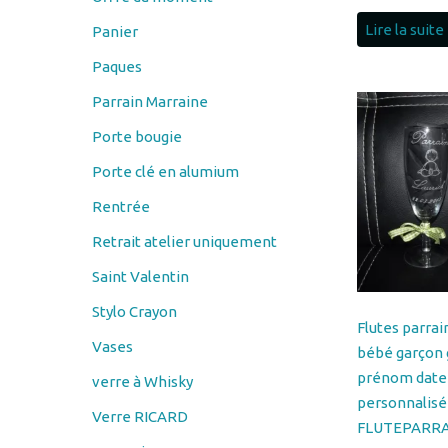
Paques
Parrain Marraine
Porte bougie
Porte clé en alumium
Rentrée
Retrait atelier uniquement
Saint Valentin
Stylo Crayon
Flutes parra
Vases
bébé garçon 
prénom date
verre à Whisky
personnalisé
Verre RICARD
FLUTEPARRA
verre vin
EPUISE
25.00
€
Verres à bière