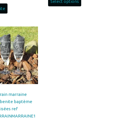
rrain marraine
u benite baptème
isées ref
RRAINMARRAINE1
au panier