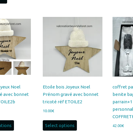
Les
options
peuvent
être
choisies
sur
la
page
du
oyeux Noel
Etoile bois Joyeux Noel
coffret pa
produit
é avec bonnet
Prénom gravé avec bonnet
benite ba
ETOILE2b
tricoté réf ETOILE2
parrain+1
personnal
10.00
€
COFFRET
Ce
ptions
Select options
42.00
€
produit
a
Select o
plusieurs
variations.