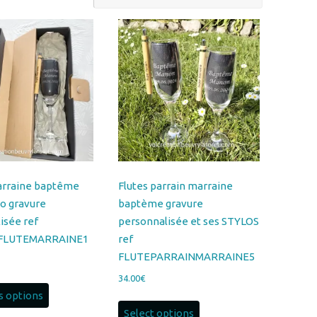
arraine baptême
Flutes parrain marraine
lo gravure
baptème gravure
isée ref
personnalisée et ses STYLOS
FLUTEMARRAINE1
ref
FLUTEPARRAINMARRAINE5
34.00
€
Ce
s options
produit
Select options
a
plusieurs
variations.