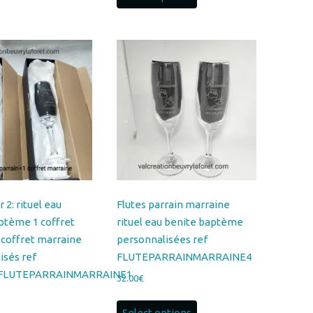
Les
options
peuvent
être
choisies
sur
la
page
du
r 2: rituel eau
Flutes parrain marraine
produit
ptème 1 coffret
rituel eau benite baptème
 coffret marraine
personnalisées ref
isés ref
FLUTEPARRAINMARRAINE4
FLUTEPARRAINMARRAINE1
32.00
€
Select options
ptions