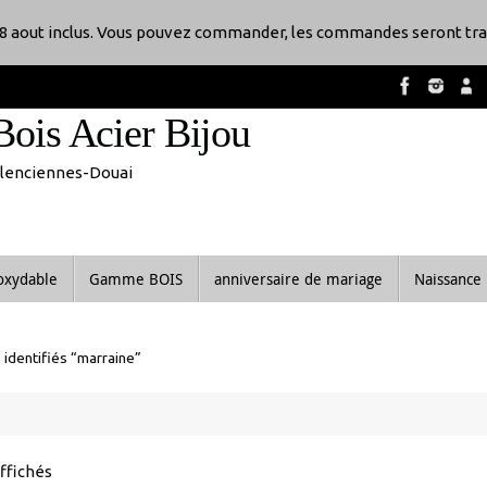
8 aout inclus. Vous pouvez commander, les commandes seront tra
Bois Acier Bijou
Valenciennes-Douai
noxydable
Gamme BOIS
anniversaire de mariage
Naissance
 identifiés “marraine”
Trié
affichés
du
plus
récent