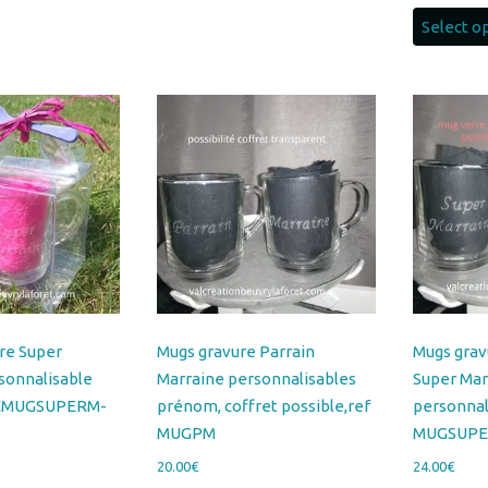
Les
options
peuvent
être
choisies
sur
la
page
du
produit
ure Super
Mugs gravure Parrain
Mugs grav
sonnalisable
Marraine personnalisables
Super Mar
 CMUGSUPERM-
prénom, coffret possible,ref
personnal
MUGPM
MUGSUPE
20.00
€
24.00
€
Select options
Lire la s