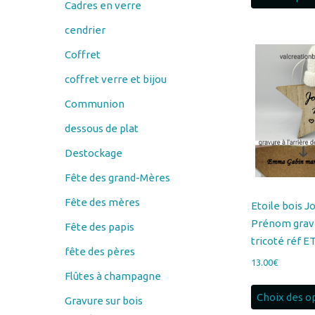
Coffret
coffret verre et bijou
Communion
dessous de plat
Destockage
Fête des grand-Mères
Fête des mères
Etoile bois J
Prénom grav
Fête des papis
tricoté réf 
fête des pères
13.00
€
Flûtes à champagne
Choix des o
Gravure sur bois
Couteau
éplucheur économe
porte savon