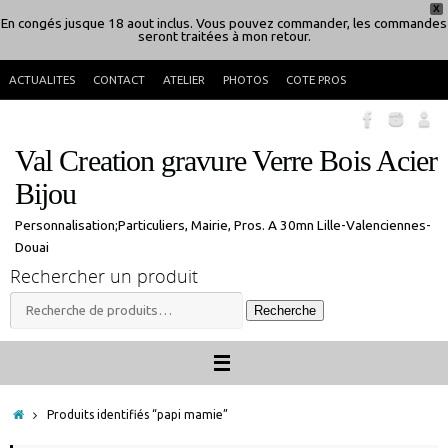
X
En congés jusque 18 aout inclus. Vous pouvez commander, les commandes
seront traitées à mon retour.
Passer
ACTUALITES
CONTACT
ATELIER
PHOTOS
COTE PROS
au
contenu
Val Creation gravure Verre Bois Acier
Bijou
Personnalisation;Particuliers, Mairie, Pros. A 30mn Lille-Valenciennes-
Douai
Rechercher un produit
Recherche
Recherche
pour :
Accueil
Produits identifiés “papi mamie”