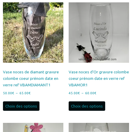
65.00€
78.00€
variations.
variations.
Les
Les
options
options
peuvent
peuvent
être
être
choisies
choisies
sur
sur
la
la
page
page
du
du
produit
produit
Vase noces de diamant gravure
Vase noces d’Or gravure colombe
colombe coeur prénom date en
coeur prénom date en verre ref
verre ref VBAMDIAMANT1
VBAMOR1
Plage
Plage
50.00
€
–
65.00
€
45.00
€
–
60.00
€
de
de
Ce
Ce
prix :
prix :
Choix des options
Choix des options
produit
produit
50.00€
45.00€
a
a
à
à
plusieurs
plusieurs
65.00€
60.00€
variations.
variations.