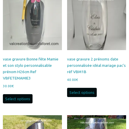
Les
Les
options
options
peuvent
peuvent
être
être
choisies
choisies
sur
sur
la
la
page
page
du
du
produit
produit
vase gravure Bonne fête Mamie
vase gravure 2 prénoms date
et son stylo personnalisable
personnalisée idéal mariage pac’s
prénom H26cm Ref
réf VBM1B
VBFETEMAMIE3
40.00
€
30.00
€
Select options
Select options