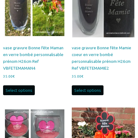
être
choisies
sur
la
page
du
produit
vase gravure Bonne fête Maman
vase gravure Bonne fête Mamie
en verre bombé personnalisable
coeur en verre bombé
prénom H26cm Ref
personnalisable prénom H26cm
VBFETEMAMAN4
Ref VBFETEMAMIE2
35.00
€
35.00
€
Select options
Select options