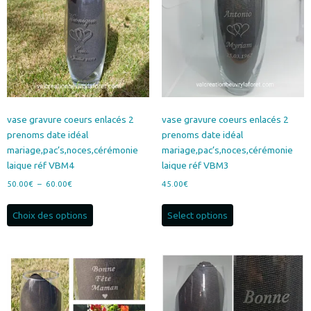
être
peuvent
choisies
être
sur
choisies
la
sur
page
la
du
page
produit
du
produit
vase gravure coeurs enlacés 2
vase gravure coeurs enlacés 2
prenoms date idéal
prenoms date idéal
mariage,pac’s,noces,cérémonie
mariage,pac’s,noces,cérémonie
laique réf VBM4
laique réf VBM3
Plage
50.00
€
–
60.00
€
45.00
€
de
Ce
prix :
Choix des options
Select options
produit
50.00€
a
à
plusieurs
60.00€
variations.
Les
options
peuvent