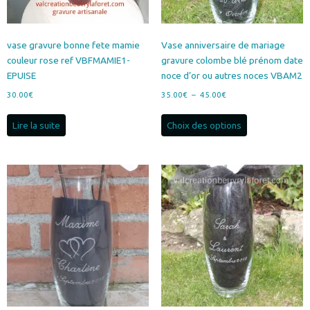
vase gravure bonne fete mamie
Vase anniversaire de mariage
couleur rose ref VBFMAMIE1-
gravure colombe blé prénom date
EPUISE
noce d’or ou autres noces VBAM2
Plage
30.00
€
35.00
€
–
45.00
€
de
Ce
prix :
Lire la suite
Choix des options
produit
35.00€
a
à
plusieurs
45.00€
variations.
Les
options
peuvent
être
choisies
sur
la
page
du