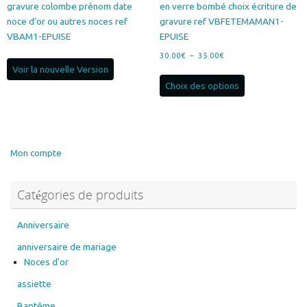
gravure colombe prénom date
en verre bombé choix écriture de
noce d’or ou autres noces ref
gravure ref VBFETEMAMAN1-
VBAM1-EPUISE
EPUISE
Plage
30.00
€
–
35.00
€
de
Voir la nouvelle Version
Ce
prix :
Choix des options
produit
30.00€
a
à
plusieurs
35.00€
variations.
Les
Mon compte
options
peuvent
Catégories de produits
être
choisies
sur
Anniversaire
la
anniversaire de mariage
page
Noces d'or
du
assiette
produit
Baptême