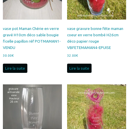
vase pot Maman Chérie en verre
vase gravure bonne fête maman
gravé H10cm déco sable bougie
coeur en verre bombé H26cm
ficelle papillon réf POTMAMAN1-
déco papier rouge
VENDU
VBFETEMAMAN4-EPUISE
30.00
€
32.00
€
Lire la suite
Lire la suite