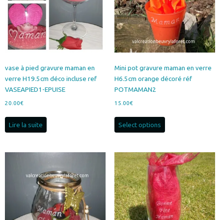
vase à pied gravure maman en
Mini pot gravure maman en verre
verre H19.5cm déco incluse ref
H6.5cm orange décoré réf
VASEAPIED1-EPUISE
POTMAMAN2
20.00
€
15.00
€
Lire la suite
Select options