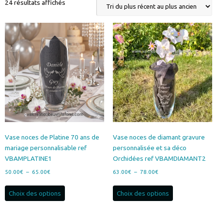
Trié
24 résultats affichés
du
plus
récent
au
plus
ancien
Vase noces de Platine 70 ans de
Vase noces de diamant gravure
mariage personnalisable ref
personnalisée et sa déco
VBAMPLATINE1
Orchidées ref VBAMDIAMANT2
Plage
Plage
50.00
€
–
65.00
€
63.00
€
–
78.00
€
de
de
Ce
Ce
prix :
prix :
Choix des options
Choix des options
produit
produit
50.00€
63.00€
a
a
à
à
plusieurs
plusieurs