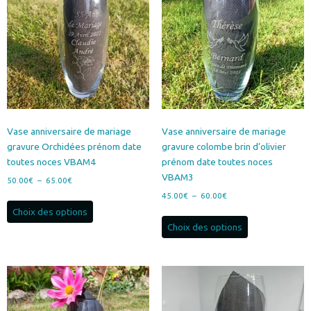
Vase anniversaire de mariage
Vase anniversaire de mariage
gravure Orchidées prénom date
gravure colombe brin d’olivier
toutes noces VBAM4
prénom date toutes noces
VBAM3
Plage
50.00
€
–
65.00
€
de
Plage
45.00
€
–
60.00
€
Ce
prix :
de
Choix des options
produit
Ce
50.00€
prix :
Choix des options
a
produit
à
45.00€
plusieurs
a
65.00€
à
variations.
plusieurs
60.00€
Les
variations.
options
Les
peuvent
options