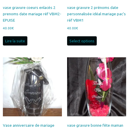
produit
vase gravure coeurs enlacés 2
vase gravure 2 prénoms date
prenoms date mariage réf VBM2-
personnalisée idéal mariage pac’s
EPUISE
réf VBM1
40.00
€
40.00
€
Lire la suite
Select options
Vase anniversaire de mariage
vase gravure bonne fête maman