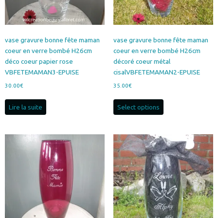
vase gravure bonne fête maman
vase gravure bonne fête maman
coeur en verre bombé H26cm
coeur en verre bombé H26cm
déco coeur papier rose
décoré coeur métal
VBFETEMAMAN3-EPUISE
cisalVBFETEMAMAN2-EPUISE
30.00
€
35.00
€
Lire la suite
Select options