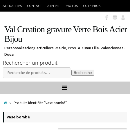
Passer
En congés jusque 18 aout inclus. Vous pouvez commander, les commandes
X
ACTUALITES
CONTACT
ATELIER
PHOTOS
COTE PROS
seront traitées à mon retour.
au
contenu
Val Creation gravure Verre Bois Acier
Bijou
Personnalisation;Particuliers, Mairie, Pros. A 30mn Lille-Valenciennes-
Douai
Rechercher un produit
Recherche
Recherche
pour :
Accueil
Produits identifiés “vase bombé”
vase bombé