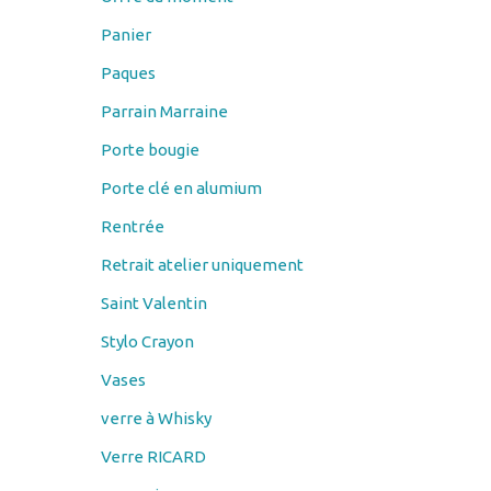
Paques
Parrain Marraine
Porte bougie
Porte clé en alumium
Rentrée
Retrait atelier uniquement
Saint Valentin
Stylo Crayon
Vases
verre à Whisky
Verre RICARD
verre vin
Verres à bière