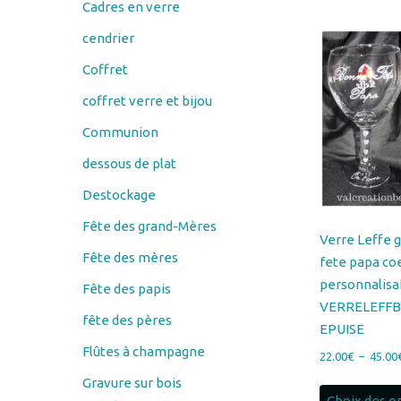
Coffret
coffret verre et bijou
Communion
dessous de plat
Destockage
Fête des grand-Mères
Verre Leffe 
Fête des mères
fete papa co
personnalisa
Fête des papis
VERRELEFF
fête des pères
EPUISE
Flûtes à champagne
22.00
€
–
45.00
Gravure sur bois
Choix des o
Couteau
éplucheur économe
porte savon