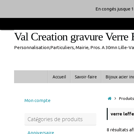
Passer
En congés jusque 1
au
Val Creation gravure Verre 
contenu
Personnalisation;Particuliers, Mairie, Pros. A 30mn Lille-
Passer
Accueil
Savoir-faire
Bijoux acier i
au
contenu
Accueil
Produits 
Mon compte
verre leffe
Catégories de produits
8 résultats a
Anniversaire
anniversaire de mariage
Noces d'or