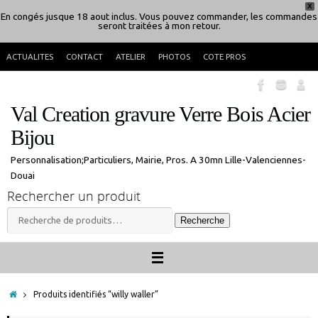
X
En congés jusque 18 aout inclus. Vous pouvez commander, les commandes
seront traitées à mon retour.
Passer
ACTUALITES
CONTACT
ATELIER
PHOTOS
COTE PROS
au
contenu
Val Creation gravure Verre Bois Acier
Bijou
Personnalisation;Particuliers, Mairie, Pros. A 30mn Lille-Valenciennes-
Douai
Rechercher un produit
Recherche
Recherche
pour :
Accueil
Produits identifiés “willy waller”