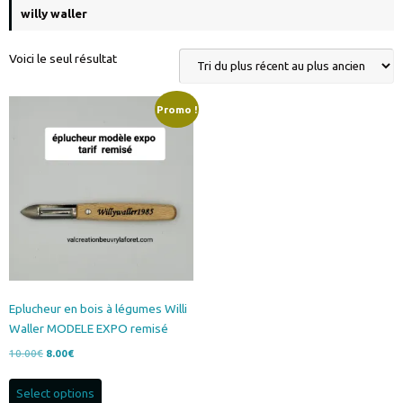
willy waller
Voici le seul résultat
Promo !
Eplucheur en bois à légumes Willi
Waller MODELE EXPO remisé
Le
Le
10.00
€
8.00
€
prix
prix
initial
actuel
Select options