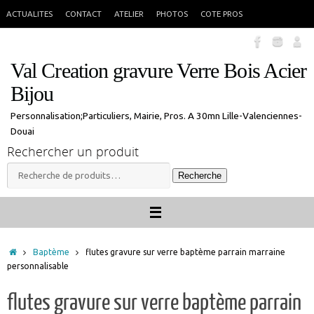
Passer
En congés jusque 18 aout inclus. Vous pouvez commander, les commandes
X
ACTUALITES
CONTACT
ATELIER
PHOTOS
COTE PROS
seront traitées à mon retour.
au
contenu
Val Creation gravure Verre Bois Acier
Bijou
Personnalisation;Particuliers, Mairie, Pros. A 30mn Lille-Valenciennes-
Douai
Rechercher un produit
Recherche
Recherche
pour :
Accueil
Baptème
flutes gravure sur verre baptème parrain marraine
personnalisable
flutes gravure sur verre baptème parrain