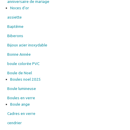
anniversaire de mariage
page
Noces d'or
du
assiette
produit
Baptême
Biberons
Bijoux acier inoxydable
Bonne Année
boule colorée PVC
Boule de Noel
Boules noel 2025
Boule lumineuse
Boules en verre
Boule ange
Cadres en verre
cendrier