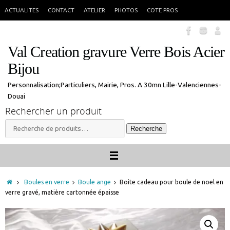
Passer
En congés jusque 18 aout inclus. Vous pouvez commander, les commandes
X
ACTUALITES
CONTACT
ATELIER
PHOTOS
COTE PROS
seront traitées à mon retour.
au
contenu
Val Creation gravure Verre Bois Acier
Bijou
Personnalisation;Particuliers, Mairie, Pros. A 30mn Lille-Valenciennes-
Douai
Rechercher un produit
Recherche
Recherche
pour :
Accueil
Boules en verre
Boule ange
Boite cadeau pour boule de noel en
verre gravé, matière cartonnée épaisse