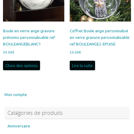
sur
la
page
du
produit
Boule en verre ange gravure
Coffret Boule ange personnalisé
prénoms personnalisable ref
en verre gravure personnalisable
BOULEANGEBLANC1
ref BOULEANGE2-EPUISE
30.00
€
20.00
€
Ce
Choix des options
Lire la suite
produit
a
plusieurs
variations.
Les
Mon compte
options
peuvent
Catégories de produits
être
choisies
sur
Anniversaire
la