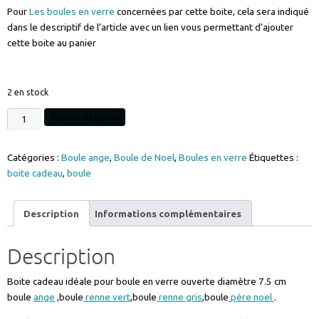
Pour
Les boules en verre
concernées par cette boite, cela sera indiqué
dans le descriptif de l’article avec un lien vous permettant d’ajouter
cette boite au panier
2 en stock
quantité
Ajouter au panier
de
Boite
Catégories :
Boule ange
,
Boule de Noel
,
Boules en verre
Étiquettes :
cadeau
boite cadeau
,
boule
pour
boule
de
Description
Informations complémentaires
noel
en
Description
verre
gravé,
Boite cadeau idéale pour boule en verre ouverte diamètre 7.5 cm
matière
boule
ange
,boule
renne vert
,boule
renne gris
,boule
père noel
.
cartonnée
épaisse