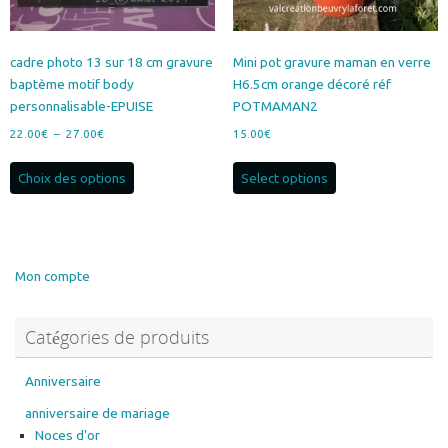
cadre photo 13 sur 18 cm gravure
Mini pot gravure maman en verre
baptème motif body
H6.5cm orange décoré réf
personnalisable-EPUISE
POTMAMAN2
Plage
22.00
€
–
27.00
€
15.00
€
de
Ce
prix :
Choix des options
Select options
produit
22.00€
a
à
plusieurs
27.00€
variations.
Les
Mon compte
options
peuvent
Catégories de produits
être
choisies
sur
Anniversaire
la
anniversaire de mariage
page
Noces d'or
du