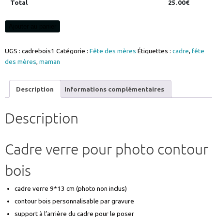
Total
25.00
€
quantité
Ajouter au panier
de
cadre
UGS :
cadrebois1
Catégorie :
Fête des mères
Étiquettes :
cadre
,
fête
photo
des mères
,
maman
gravure
Maman
Description
Informations complémentaires
et
ses
petits
Description
Coeurs
personnalisable
réf
Cadre verre pour photo contour
CADREBOIS1
bois
cadre verre 9*13 cm (photo non inclus)
contour bois personnalisable par gravure
support à l’arrière du cadre pour le poser