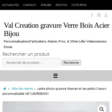
Passer
En congés jusque 18 aout inclus. Vous pouvez commander, les commandes
X
ACTUALITES
CONTACT
ATELIER
PHOTOS
COTE PROS
seront traitées à mon retour.
au
contenu
Val Creation gravure Verre Bois Acier
Bijou
Personnalisation;Particuliers, Mairie, Pros. A 30mn Lille-Valenciennes-
Douai
Rechercher un produit
Recherche
Recherche
pour :
Accueil
Fête des mères
cadre photo gravure Maman et ses petits Coeurs
personnalisable réf CADREBOIS1