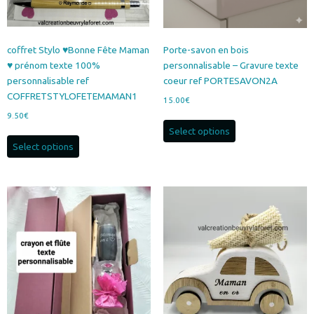
coffret Stylo ♥Bonne Fête Maman
Porte-savon en bois
♥ prénom texte 100%
personnalisable – Gravure texte
personnalisable ref
coeur ref PORTESAVON2A
COFFRETSTYLOFETEMAMAN1
15.00
€
9.50
€
Select options
Select options