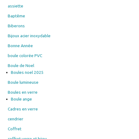
assiette
produit
Baptême
Biberons
Bijoux acier inoxydable
Bonne Année
boule colorée PVC
Boule de Noel
Boules noel 2025
Boule lumineuse
Boules en verre
Boule ange
Cadres en verre
cendrier
Coffret
coffret verre et bijou