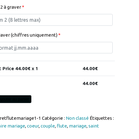
2 à graver
*
raver (chiffres uniquement)
*
t Price
44.00
€ x 1
44.00
€
44.00
€
Ajouter au panier
fretflutemariage1-1
Catégorie :
Non classé
Étiquettes :
aire mariage
,
coeur
,
couple
,
flute
,
mariage
,
saint