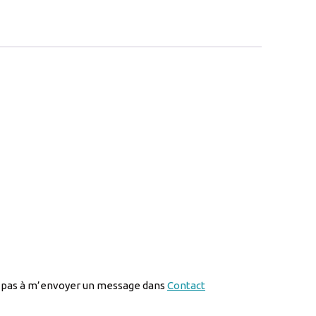
ire
C
FLUTEMARIAGE1B-
tez pas à m’envoyer un message dans
Contact