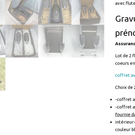
avec flute
Grav
prén
Assuranc
Lot de 2 
coeurs en
coffret 
Choix de 
-coffret 
-coffret a
fournie da
intérieur
couleur b