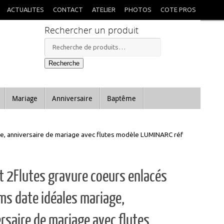
X
itées à mon retour.
ACTUALITES
CONTACT
ATELIER
PHOTOS
COTE PROS
Rechercher un produit
Recherche
pour :
Recherche
Mariage
Anniversaire
Baptême
ge, anniversaire de mariage avec flutes modèle LUMINARC réf
t 2Flutes gravure coeurs enlacés
s date idéales mariage,
rsaire de mariage avec flutes