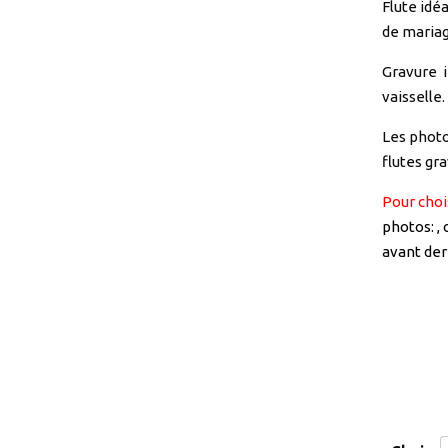
Flute idé
de mariag
Gravure i
vaisselle.
Les photo
flutes gr
Pour choi
photos: ,
avant de