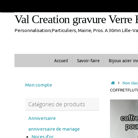
Passer
En congés jusque 1
au
Val Creation gravure Verre 
contenu
Personnalisation;Particuliers, Mairie, Pros. A 30mn Lille-
Passer
Accueil
Savoir-faire
Bijoux acier i
au
contenu
Accueil
Non cla
Mon compte
COFFRETFLUT
Catégories de produits
Anniversaire
anniversaire de mariage
Noces d'or