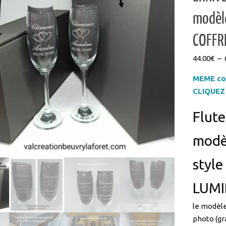
modèl
COFFR
44.00
€
–
MEME co
CLIQUEZ 
Flute
modèl
style
LUMIN
le modèle
photo (gr