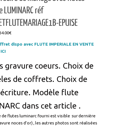
e LUMINARC réf
ETFLUTEMARIAGE1B-EPUISE
Plage
64.00
€
de
ffret dispo avec FLUTE IMPERIALE EN VENTE
prix :
ICI
44.00€
à
s gravure coeurs. Choix de
64.00€
es de coffrets. Choix de
 écriture. Modèle flute
ARC dans cet article .
 de flutes luminarc fourni est visible sur dernière
avure noces d’or) , les autres photos sont réalisées