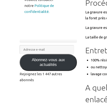
Procéd
notre
Politique de
confidentialité.
La gravure es
la foret près
La gravure e
La taille de 
Entret
Adresse
e-
Abonnez-vous aux
mail
100% résis
actualités
ou nettoya
lavage con
Rejoignez les 1 447 autres
abonnés
A quel
enlacé