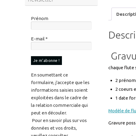
Descript
Prénom
Descr
E-mail
*
Gravur
chaque flute
En soumettant ce
2 prénoms
formulaire, j'accepte que les
2 coeurs 
informations saisies soient
exploitées dans le cadre de
1 date fo
la relation commerciale qui
Modèle de fl
peut en découler.
Pour en savoir plus sur vos
Gravure possi
données et vos droits,
veuillez consulter