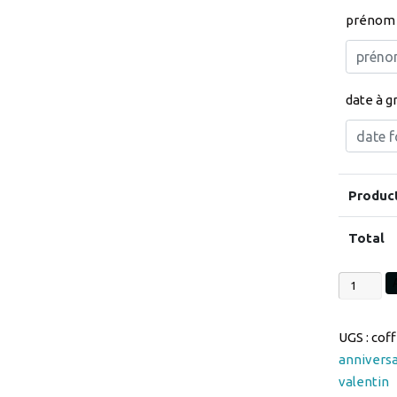
prénom 
date à g
Produc
Total
quantité
de
Coffret
UGS :
cof
2Flutes
annivers
gravure
valentin
coeurs