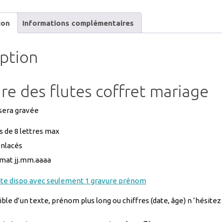
enlacés
prénoms
ion
Informations complémentaires
date
idéales
iption
mariage,
anniversa
de
e des flutes coffret mariage
mariage
avec
 sera gravée
flutes
 de 8 lettres max
modèle
enlacés
LUMINAR
réf
rmat jj.mm.aaaa
COFFRET
ute dispo avec seulement 1 gravure prénom
EPUISE
ble d’un texte, prénom plus long ou chiffres (date, âge) n ‘hési