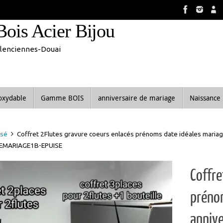
8 aout inclus. Vous pouvez commander, les commandes seront tra
Bois Acier Bijou
Valenciennes-Douai
noxydable
Gamme BOIS
anniversaire de mariage
Naissance
ssé
Coffret 2Flutes gravure coeurs enlacés prénoms date idéales maria
EMARIAGE1B-EPUISE
Coffre
prénom
annive