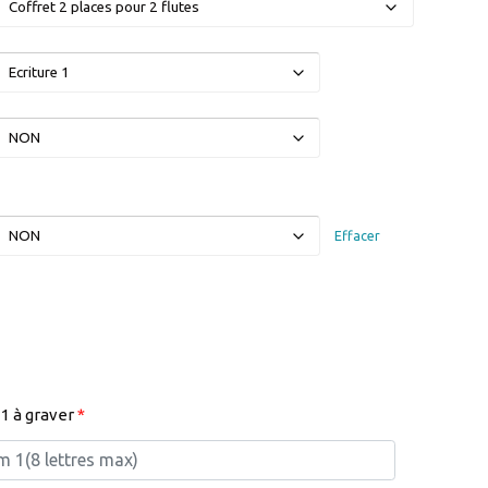
Effacer
1 à graver
*