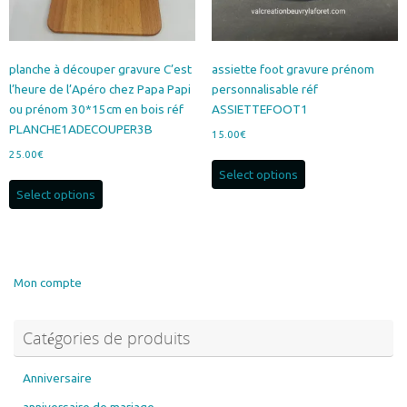
page
la
du
page
produit
du
produit
planche à découper gravure C’est
assiette foot gravure prénom
l’heure de l’Apéro chez Papa Papi
personnalisable réf
ou prénom 30*15cm en bois réf
ASSIETTEFOOT1
PLANCHE1ADECOUPER3B
15.00
€
25.00
€
Select options
Select options
Mon compte
Catégories de produits
Anniversaire