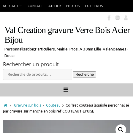
Passer
En congés jusque 18 aout inclus. Vous pouvez commander, les commandes
X
ACTUALITES
CONTACT
ATELIER
PHOTOS
COTE PROS
seront traitées à mon retour.
au
contenu
Val Creation gravure Verre Bois Acier
Bijou
Personnalisation;Particuliers, Mairie, Pros. A 30mn Lille-Valenciennes-
Douai
Rechercher un produit
Recherche
Recherche
pour :
Accueil
Gravure sur bois
Couteau
Coffret couteau laguiole personnalisé
par gravure sur manche en bois réf COUTEAU1-EPUISE