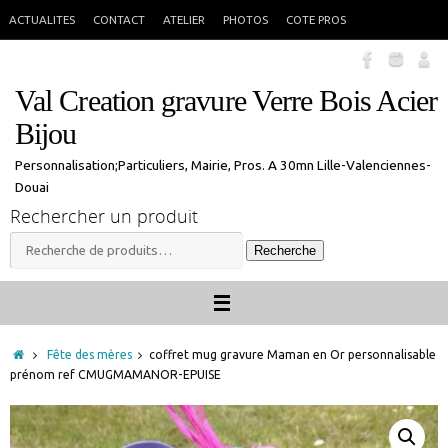
Passer
En congés jusque 18 aout inclus. Vous pouvez commander, les commandes
X
ACTUALITES
CONTACT
ATELIER
PHOTOS
COTE PROS
seront traitées à mon retour.
au
contenu
Val Creation gravure Verre Bois Acier
Bijou
Personnalisation;Particuliers, Mairie, Pros. A 30mn Lille-Valenciennes-
Douai
Rechercher un produit
Recherche
Recherche
pour :
Accueil
Fête des mères
coffret mug gravure Maman en Or personnalisable
prénom ref CMUGMAMANOR-EPUISE