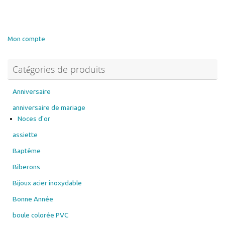
a
à
plusieurs
30.00€
variations.
Les
Mon compte
options
peuvent
Catégories de produits
être
choisies
sur
Anniversaire
la
anniversaire de mariage
page
Noces d'or
du
assiette
produit
Baptême
Biberons
Bijoux acier inoxydable
Bonne Année
boule colorée PVC