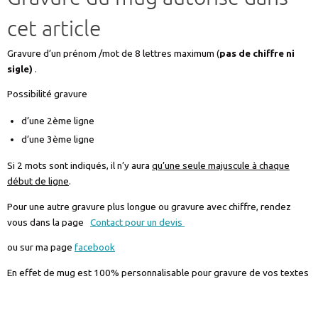
COFFRETMUGPAQUES2-
cet article
EPUISE
Gravure d’un prénom /mot de 8 lettres maximum (
pas de chiffre ni
sigle)
.
Possibilité gravure
d’une 2ème ligne
d’une 3ème ligne
Si 2 mots sont indiqués, il n’y aura
qu’une seule majuscule à chaque
début de ligne
.
Pour une autre gravure plus longue ou gravure avec chiffre, rendez
vous dans la page
Contact pour un devis
ou sur ma page
facebook
En effet de mug est 100% personnalisable pour gravure de vos textes