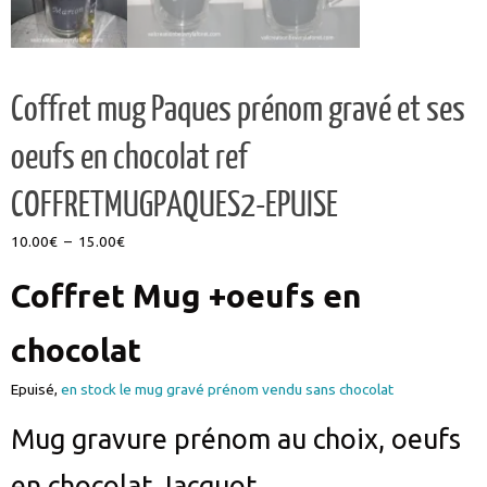
Coffret mug Paques prénom gravé et ses
oeufs en chocolat ref
COFFRETMUGPAQUES2-EPUISE
Plage
10.00
€
–
15.00
€
de
Coffret Mug +oeufs en
prix :
10.00€
à
chocolat
15.00€
Epuisé,
en stock le mug gravé prénom vendu sans chocolat
Mug gravure prénom au choix, oeufs
en chocolat Jacquot