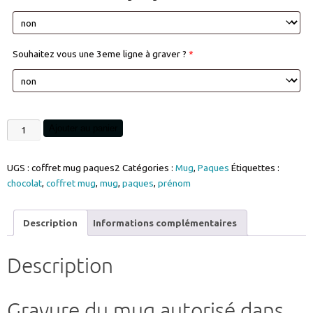
Souhaitez vous une 3eme ligne à graver ?
*
quantité
Ajouter au panier
de
Coffret
UGS :
coffret mug paques2
Catégories :
Mug
,
Paques
Étiquettes :
mug
chocolat
,
coffret mug
,
mug
,
paques
,
prénom
Paques
prénom
gravé
Description
Informations complémentaires
et
ses
Description
oeufs
en
chocolat
Gravure du mug autorisé dans
ref