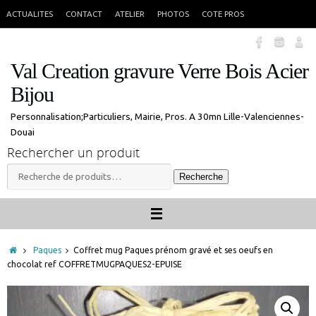
Passer
En congés jusque 18 aout inclus. Vous pouvez commander, les commandes
X
ACTUALITES
CONTACT
ATELIER
PHOTOS
COTE PROS
seront traitées à mon retour.
au
contenu
Val Creation gravure Verre Bois Acier
Bijou
Personnalisation;Particuliers, Mairie, Pros. A 30mn Lille-Valenciennes-
Douai
Rechercher un produit
Recherche
Recherche
pour :
Accueil
Paques
Coffret mug Paques prénom gravé et ses oeufs en
chocolat ref COFFRETMUGPAQUES2-EPUISE