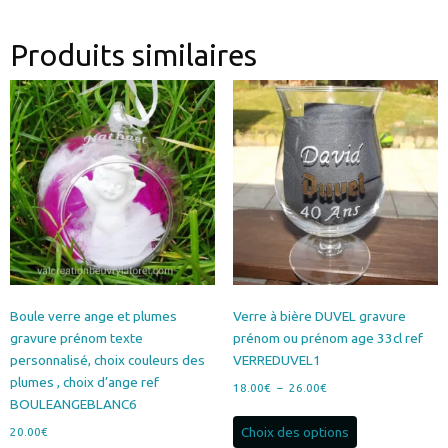
Produits similaires
Boule verre ange et plumes
Verre à bière DUVEL gravure
gravure prénom texte
prénom ou prénom age 33cl ref
personnalisé, choix couleurs des
VERREDUVEL1
plumes , choix d’ange ref
Plage
18.00
€
–
26.00
€
BOULEANGEBLANC6
de
Ce
prix :
Choix des options
20.00
€
produit
18.00€