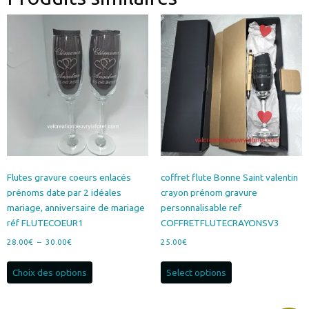
Flutes gravure coeurs enlacés
coffret flute Bonne Saint valentin
prénoms date par 2 idéales
crayon prénom gravure
mariage, anniversaire de mariage
personnalisable ref
réf FLUTECOEUR1
COFFRETFLUTECRAYONSV3
Plage
28.00
€
–
30.00
€
25.00
€
de
Ce
prix :
Choix des options
Select options
produit
28.00€
a
à
plusieurs
30.00€