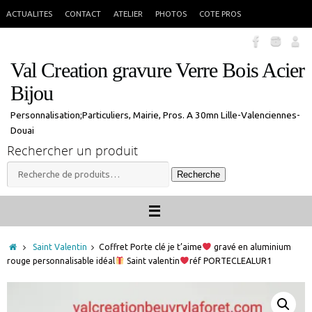
Passer
En congés jusque 18 aout inclus. Vous pouvez commander, les commandes
X
ACTUALITES
CONTACT
ATELIER
PHOTOS
COTE PROS
seront traitées à mon retour.
au
contenu
Val Creation gravure Verre Bois Acier
Bijou
Personnalisation;Particuliers, Mairie, Pros. A 30mn Lille-Valenciennes-
Douai
Rechercher un produit
Recherche
Recherche
pour :
Accueil
Saint Valentin
Coffret Porte clé je t’aime
gravé en aluminium
rouge personnalisable idéal
Saint valentin
réf PORTECLEALUR1