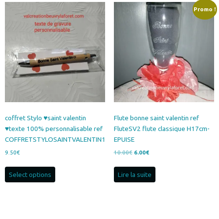
variations.
Promo !
Les
options
peuvent
être
choisies
sur
la
page
du
produit
coffret Stylo ♥saint valentin
Flute bonne saint valentin ref
♥texte 100% personnalisable ref
FluteSV2 flute classique H17cm-
COFFRETSTYLOSAINTVALENTIN1
EPUISE
Le
Le
9.50
€
10.00
€
6.00
€
prix
prix
initial
actuel
Select options
Lire la suite
était :
est :
10.00€.
6.00€.