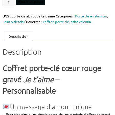
quantité
Ajouter au panier
de
Coffret
UGS :
porte clé alu rouge te t'aime
Catégories :
Porte clé en alumium
,
Porte
Saint Valentin
Étiquettes :
coffret
,
porte clé
,
saint valentin
clé
je
t'aime
Description
gravé
Description
en
aluminium
rouge
Coffret porte-clé cœur rouge
personnalisable
idéal
gravé
Je t’aime
–
Saint
Personnalisable
valentin
réf
Un message d’amour unique
PORTECLEALUR1
Offrez bien plus qu’un simple porte-clé : un symbole d’affection gravé