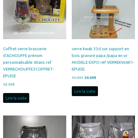
Coffret verre brasserie
verre kwak 33cl sur support en
d’ACHOUFFE prénom
bois gravure papa /papa en or
personnalisable 40ans ref
MODELE EXPO réf VERREKWAK1-
VERRECHOUFFE3COFFRET-
EPUISE
EPUISE
Le
Le
50.00
€
20.00
€
prix
prix
50.00
€
initial
actuel
Lire la suite
était :
est :
Lire la suite
50.00€.
20.00€.