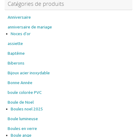
Catégories de produits
être
choisies
choisies
sur
sur
la
Anniversaire
la
page
anniversaire de mariage
page
du
Noces d'or
du
produit
assiette
produit
Baptême
Biberons
Bijoux acier inoxydable
Bonne Année
boule colorée PVC
Boule de Noel
Boules noel 2025
Boule lumineuse
Boules en verre
Boule ange