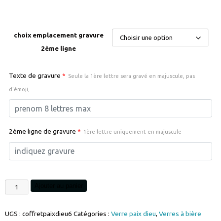
choix emplacement gravure
2ème ligne
Texte de gravure
*
Seule la 1ère lettre sera gravé en majuscule, pas
d'émoji,
2ème ligne de gravure
*
1ère lettre uniquement en majuscule
quantité
Ajouter au panier
de
Coffret
UGS :
coffretpaixdieu6
Catégories :
Verre paix dieu
,
Verres à bière
verre