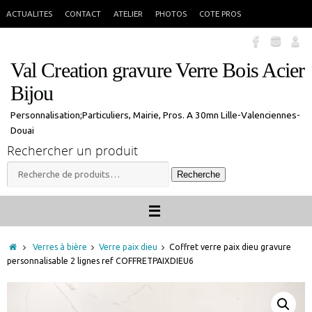
Passer
En congés jusque 18 aout inclus. Vous pouvez commander, les commandes
X
ACTUALITES
CONTACT
ATELIER
PHOTOS
COTE PROS
seront traitées à mon retour.
au
contenu
Val Creation gravure Verre Bois Acier
Bijou
Personnalisation;Particuliers, Mairie, Pros. A 30mn Lille-Valenciennes-
Douai
Rechercher un produit
Recherche
Recherche
pour :
Accueil
Verres à bière
Verre paix dieu
Coffret verre paix dieu gravure
personnalisable 2 lignes ref COFFRETPAIXDIEU6