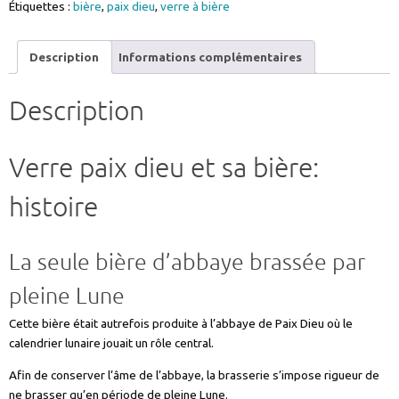
Étiquettes :
bière
,
paix dieu
,
verre à bière
paix
dieu
gravure
Description
Informations complémentaires
personnalisable
2
Description
lignes
ref
COFFRETPAIXDIEU6
Verre paix dieu et sa bière:
histoire
La seule bière d’abbaye brassée par
pleine Lune
Cette bière était autrefois produite à l’abbaye de Paix Dieu où le
calendrier lunaire jouait un rôle central.
Afin de conserver l’âme de l’abbaye, la brasserie s’impose rigueur de
ne brasser qu’en période de pleine Lune.