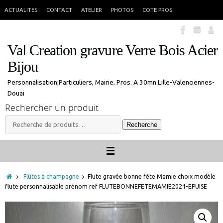
Passer
En congés jusque 18 aout inclus. Vous pouvez commander, les commandes
X
ACTUALITES
CONTACT
ATELIER
PHOTOS
COTE PROS
seront traitées à mon retour.
au
contenu
Val Creation gravure Verre Bois Acier
Bijou
Personnalisation;Particuliers, Mairie, Pros. A 30mn Lille-Valenciennes-
Douai
Rechercher un produit
Recherche
Recherche
pour :
Accueil
Flûtes à champagne
Flute gravée bonne fête Mamie choix modèle
flute personnalisable prénom ref FLUTEBONNEFETEMAMIE2021-EPUISE