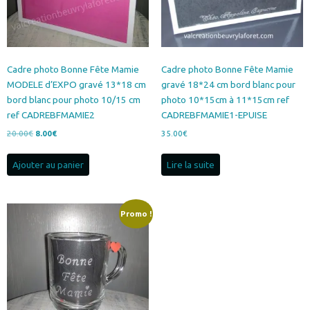
Cadre photo Bonne Fête Mamie
Cadre photo Bonne Fête Mamie
MODELE d’EXPO gravé 13*18 cm
gravé 18*24 cm bord blanc pour
bord blanc pour photo 10/15 cm
photo 10*15cm à 11*15cm ref
ref CADREBFMAMIE2
CADREBFMAMIE1-EPUISE
Le
Le
20.00
€
8.00
€
35.00
€
prix
prix
initial
actuel
Ajouter au panier
Lire la suite
était :
est :
20.00€.
8.00€.
Promo !