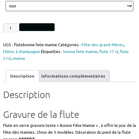
quantité
Ajouter au panier
de
Flute
UGS :
flutebonne fete mamie
Catégories :
Fête des grand-Mères
,
gravée
Flûtes à champagne
Étiquettes :
bonne fete mamie
,
flute 17 cl
,
flute
bonne
21cl
,
mamie
fête
Mamie
choix
Description
Informations complémentaires
modèle
flute
Description
personnalisable
prénom
ref
Gravure de la flute
FLUTEBONNEFETEMAMIE2021-
EPUISE
Flute en verre gravure texte « Bonne Fête Mamie » , à offrir le jour de la
fête dès mamies. Choix de 3 modèles. Décoration du pied de la flute