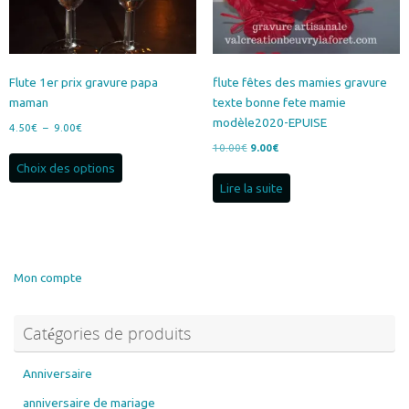
la
la
page
page
du
du
produit
produit
Flute 1er prix gravure papa
flute fêtes des mamies gravure
maman
texte bonne fete mamie
modèle2020-EPUISE
Plage
4.50
€
–
9.00
€
de
Le
Le
10.00
€
9.00
€
Ce
prix :
prix
prix
Choix des options
produit
4.50€
initial
actuel
Lire la suite
a
à
était :
est :
plusieurs
9.00€
10.00€.
9.00€.
variations.
Les
options
Mon compte
peuvent
être
Catégories de produits
choisies
sur
la
Anniversaire
page
anniversaire de mariage