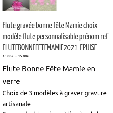
Flute gravée bonne fête Mamie choix
modèle flute personnalisable prénom ref
FLUTEBONNEFETEMAMIE2021-EPUISE
Plage
10.00
€
–
15.00
€
de
Flute Bonne Fête Mamie en
prix :
10.00€
à
verre
15.00€
Choix de 3 modèles à graver gravure
artisanale