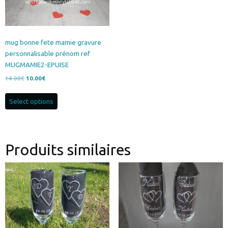
mug bonne fete mamie gravure
personnalisable prénom ref
MUGMAMIE2-EPUISE
Le
Le
14.00
€
10.00
€
prix
prix
initial
actuel
Select options
était :
est :
14.00€.
10.00€.
Produits similaires