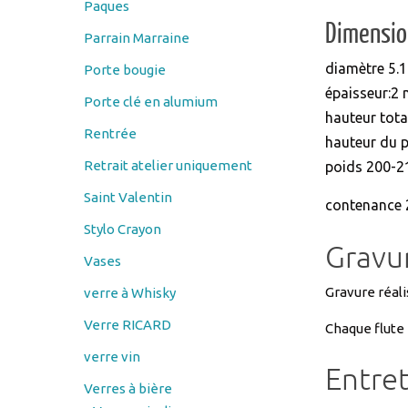
Paques
Dimension
Parrain Marraine
diamètre 5.1
Porte bougie
épaisseur:2
Porte clé en alumium
hauteur tota
Rentrée
hauteur du p
Retrait atelier uniquement
poids 200-2
Saint Valentin
contenance 
Stylo Crayon
Gravur
Vases
Gravure réali
verre à Whisky
Verre RICARD
Chaque flute 
verre vin
Entret
Verres à bière