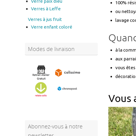
Verre paix dieu
100% résis
Verres à Leffe
ou nettoya
Verres à jus fruit
lavage con
Verre enfant coloré
Quand 
Modes de livraison
à la comm
aux parra
vous êtes
décoratio
Vous 
Abonnez-vous à notre
newsletter