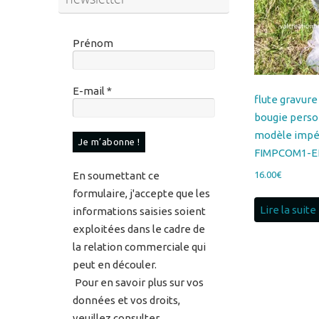
Prénom
E-mail
*
flute gravu
bougie perso
modèle impéri
FIMPCOM1-E
16.00
€
En soumettant ce
formulaire, j'accepte que les
Lire la suite
informations saisies soient
exploitées dans le cadre de
la relation commerciale qui
peut en découler.
Pour en savoir plus sur vos
données et vos droits,
veuillez consulter