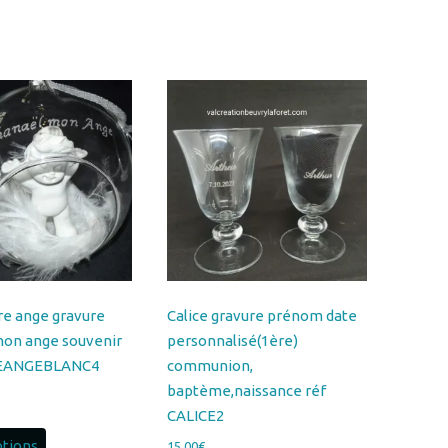
re ange gravure
Calice gravure prénom date
on ange souvenir
personnalisé(1ère)
LEANGEBLANC4
communion,
baptème,naissance réf
CALICE2
ptions
15.00
€