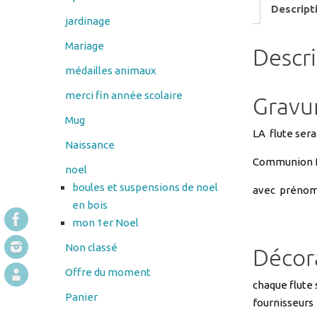
Descript
jardinage
Mariage
Descr
médailles animaux
merci fin année scolaire
Gravur
Mug
LA flute sera
Naissance
Communion Pr
noel
boules et suspensions de noel
avec prénom 
en bois
mon 1er Noel
Non classé
Décora
Offre du moment
chaque flute 
Panier
fournisseurs