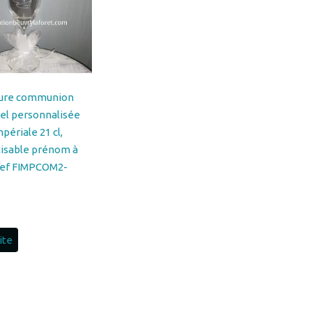
vure communion
sel personnalisée
périale 21 cl,
isable prénom à
, ref FIMPCOM2-
uite