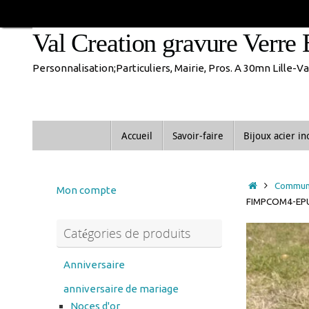
Passer
En congés jusque 1
au
Val Creation gravure Verre 
contenu
Personnalisation;Particuliers, Mairie, Pros. A 30mn Lille-
Passer
Accueil
Savoir-faire
Bijoux acier i
au
contenu
Accueil
Commun
Mon compte
FIMPCOM4-EP
Catégories de produits
Anniversaire
anniversaire de mariage
Noces d'or