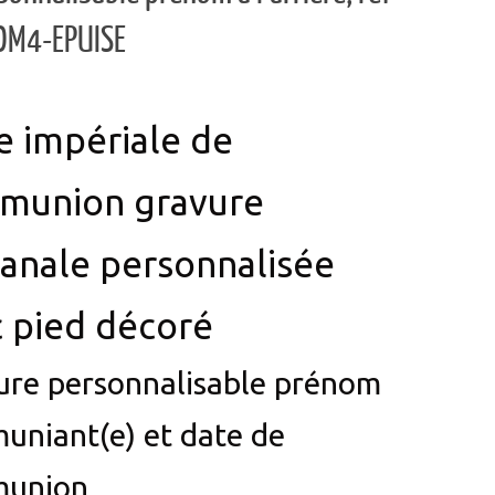
OM4-EPUISE
e impériale de
munion gravure
sanale personnalisée
 pied décoré
ure personnalisable prénom
uniant(e) et date de
union