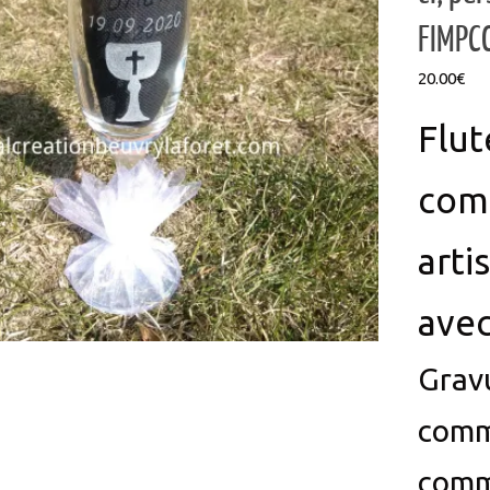
FIMPC
20.00
€
Flut
com
arti
avec
Grav
comm
comm