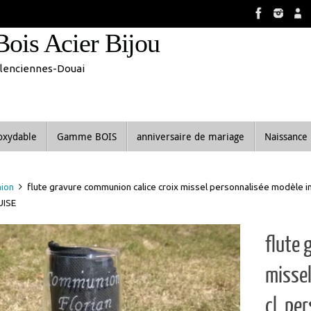
8 aout inclus. Vous pouvez commander, les commandes seront tra
Bois Acier Bijou
Valenciennes-Douai
noxydable
Gamme BOIS
anniversaire de mariage
Naissance
ion
flute gravure communion calice croix missel personnalisée modèle imp
UISE
flute 
missel
cl, pe