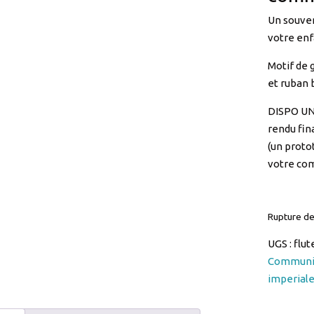
Un souve
votre enf
Motif de g
et ruban 
DISPO U
rendu fina
(un proto
votre com
Rupture de
UGS :
flu
Commun
imperial