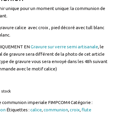
nir unique pour un moment unique: la communion de
ant.
ravure calice avec croix , pied décoré avec tull blanc
blanc.
NIQUEMENT EN
Gravure sur verre semi artisanale
, le
l de gravure sera différent de la photo de cet article
type de gravure vous sera envoyé dans les 48h suivant
mande avec le motif calice)
 stock
te communion imperiale FIMPCOM4
Catégorie :
ion
Étiquettes :
calice
,
communion
,
croix
,
flute
e