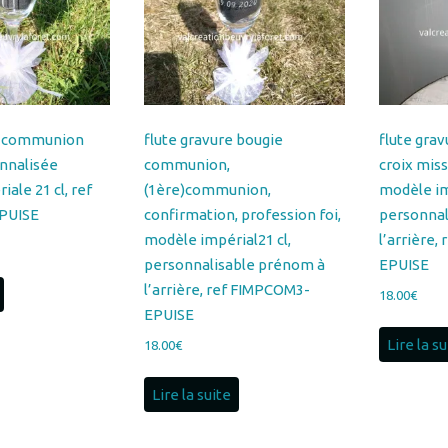
re communion
flute gravure bougie
flute gra
nnalisée
communion,
croix mis
ale 21 cl, ref
(1ère)communion,
modèle im
PUISE
confirmation, profession foi,
personnal
modèle impérial21 cl,
l’arrière
personnalisable prénom à
EPUISE
l’arrière, ref FIMPCOM3-
18.00
€
EPUISE
Lire la s
18.00
€
Lire la suite