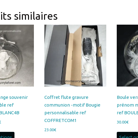
ts similaires
ange souvenir
Coffret flute gravure
Boule ver
ble ref
communion -motif Bougie
prénom m
BLANC4B
personnalisable ref
ref BOU
COFFRETCOM1
Plage
€
30.00
€
de
23.00
€
Ce
prix :
ptions
Select o