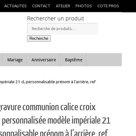
X
itées à mon retour.
ACTUALITES
CONTACT
ATELIER
PHOTOS
COTE PROS
Rechercher un produit
Recherche
pour :
Recherche
Mariage
Anniversaire
Baptême
ériale 21 cl, personnalisable prénom à l’arrière, ref
gravure communion calice croix
 personnalisée modèle impériale 21
rsonnalisable prénom à l’arrière, ref