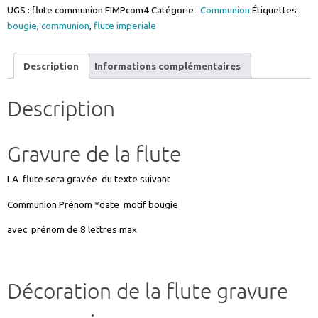
UGS :
flute communion FIMPcom4
Catégorie :
Communion
Étiquettes :
gravure
bougie
,
communion
,
flute imperiale
communion
-
motif
Description
Informations complémentaires
Bougie
personnalisée
Description
prénom
date
ref
Gravure de la flute
FIMPCOM4
LA flute sera gravée du texte suivant
Communion Prénom *date motif bougie
avec prénom de 8 lettres max
Décoration de la flute gravure