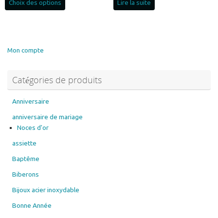
Choix des options
Lire la suite
produit
20.00€
a
à
plusieurs
30.00€
variations.
Les
Mon compte
options
peuvent
Catégories de produits
être
choisies
sur
Anniversaire
la
anniversaire de mariage
page
Noces d'or
du
assiette
produit
Baptême
Biberons
Bijoux acier inoxydable
Bonne Année