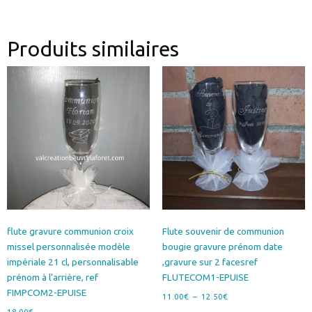
Produits similaires
flute gravure communion croix
Flute souvenir de communion
missel personnalisée modèle
bougie gravure prénom date
impériale 21 cl, personnalisable
,gravure sur 2 facesref
prénom à l’arrière, ref
FLUTECOM1-EPUISE
FIMPCOM2-EPUISE
Plage
11.00
€
–
12.50
€
de
18.00
€