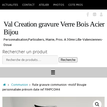
Passer
En congés jusque 18 aout inclus. Vous pouvez commander, les commandes
X
ACTUALITES
CONTACT
ATELIER
PHOTOS
COTE PROS
seront traitées à mon retour.
au
contenu
Val Creation gravure Verre Bois Acier
Bijou
Personnalisation;Particuliers, Mairie, Pros. A 30mn Lille-Valenciennes-
Douai
Rechercher un produit
Recherche
Recherche
pour :
Accueil
Communion
flute gravure communion -motif Bougie
personnalisée prénom date ref FIMPCOM4