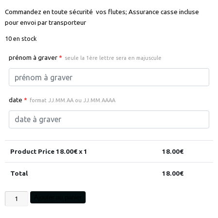
Commandez en toute sécurité vos flutes; Assurance casse incluse
pour envoi par transporteur
10 en stock
prénom à graver
*
seule la 1ère lettre sera en majuscule
date
*
format JJ.MM.AA ou JJ.MM.AAAA
Product Price
18.00
€ x 1
18.00
€
Total
18.00
€
quantité
Ajouter au panier
de
flute