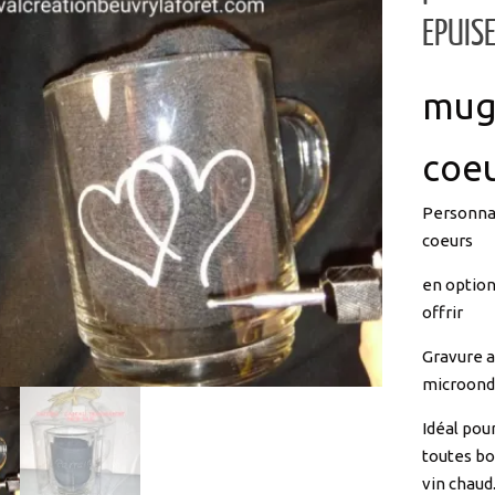
mug 
coe
Personnal
coeurs
en option
offrir
Gravure a
microon
Idéal pou
toutes bo
vin chaud.
Un cadeau 