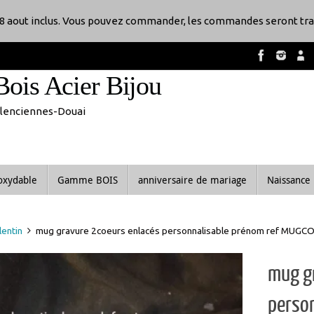
8 aout inclus. Vous pouvez commander, les commandes seront tra
Bois Acier Bijou
Valenciennes-Douai
noxydable
Gamme BOIS
anniversaire de mariage
Naissance
lentin
mug gravure 2coeurs enlacés personnalisable prénom ref MUGC
mug g
perso
EPUIS