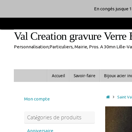
Passer
En congés jusque 1
au
Val Creation gravure Verre 
contenu
Personnalisation;Particuliers, Mairie, Pros. A 30mn Lille-
Passer
Accueil
Savoir-faire
Bijoux acier i
au
contenu
Accueil
Saint Va
Mon compte
Catégories de produits
Anniversaire
anniversaire de mariage
Noces d'or