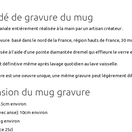
anale entièrement réalisée à la main par un artisan créateur .
avure basé dans le nord de la France, région hauts de France, 30 m
sée à l’aide d’une pointe diamantée dremel qui effleure le verre e
t définitive même après lavage quotidien au lave vaisselle.
re est une oeuvre unique, une même gravure peut légèrement diff
sion du mug gravure
9.5cm environ
avec anse): 10cm environ
 g environ
e 25cl
t cadeau transparent pour offr