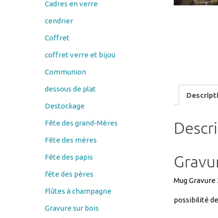
Coffret
coffret verre et bijou
Communion
dessous de plat
Descript
Destockage
Descr
Fête des grand-Mères
Fête des mères
Gravu
Fête des papis
fête des pères
Mug Gravure
Flûtes à champagne
possibilité d
Gravure sur bois
Couteau
éplucheur économe
Procé
porte savon