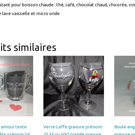
ts similaires
 amour texte
Verre Leffe gravure prénom
Boule ang
ble prénom lot
25,33 ou 50cl grande gravure
gravure p
GAM1-EPUISE
Ref VERRELEFFE2-EPUISE
successiv
BOULELU
Plage
18.00
€
–
30.00
€