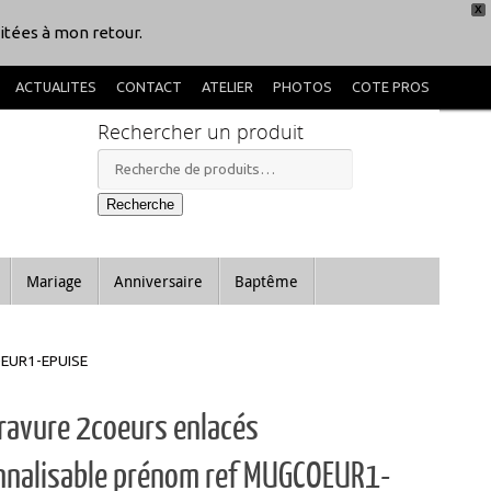
X
itées à mon retour.
ACTUALITES
CONTACT
ATELIER
PHOTOS
COTE PROS
Rechercher un produit
Recherche
pour :
Recherche
Mariage
Anniversaire
Baptême
OEUR1-EPUISE
ravure 2coeurs enlacés
nnalisable prénom ref MUGCOEUR1-
E