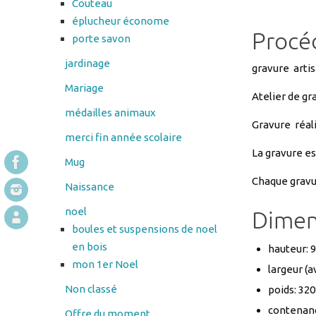
jardinage
gravure artis
Mariage
Atelier de gr
médailles animaux
Gravure réali
merci fin année scolaire
La gravure es
Mug
Chaque gravu
Naissance
noel
Dimen
boules et suspensions de noel
en bois
hauteur: 
mon 1er Noel
largeur (
Non classé
poids: 320
contenanc
Offre du moment
Panier
Coffre