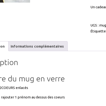
UGS :
mug
Étiquette
ion
Informations complémentaires
iption
re du mug en verre
 2COEURS enlacés
e rajouter 1 prénom au dessus des coeurs
dé de gravure du mug