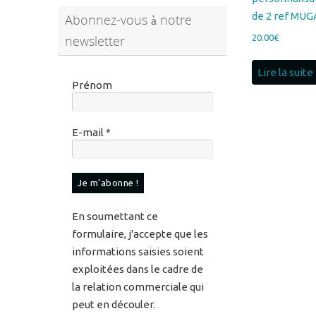
Lire la suite
Prénom
E-mail
*
En soumettant ce
formulaire, j'accepte que les
informations saisies soient
exploitées dans le cadre de
la relation commerciale qui
peut en découler.
Pour en savoir plus sur vos
données et vos droits,
veuillez consulter