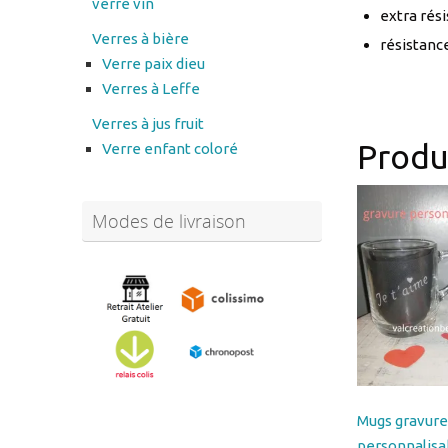
Verre paix dieu
Verres à Leffe
Verres à jus fruit
Produi
Verre enfant coloré
Modes de livraison
Mugs gravure
personnalisa
de 2 ref MU
Abonnez-vous à notre
20.00
€
newsletter