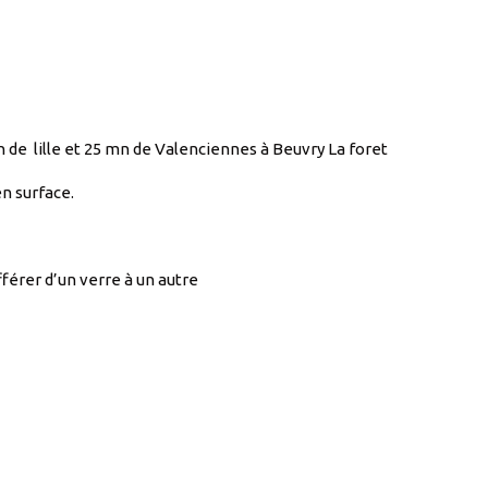
n de lille et 25 mn de Valenciennes à Beuvry La foret
n surface.
érer d’un verre à un autre
ir le mug