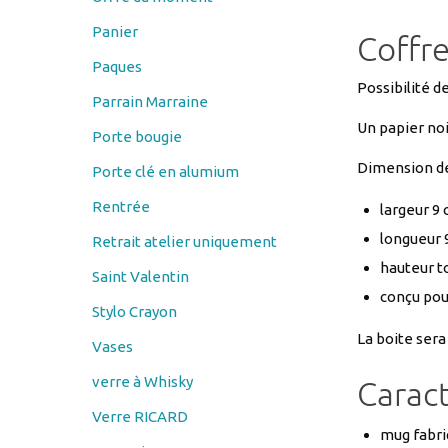
Paques
Possibilité d
Parrain Marraine
Un papier noi
Porte bougie
Dimension de 
Porte clé en alumium
Rentrée
largeur 9
longueur 
Retrait atelier uniquement
hauteur t
Saint Valentin
conçu pou
Stylo Crayon
La boite sera
Vases
verre à Whisky
Carac
Verre RICARD
mug fabri
verre vin
extra rési
Verres à bière
résistance