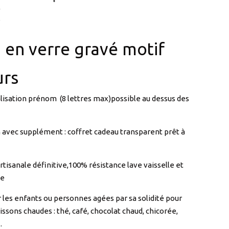
en verre gravé motif
urs
isation prénom (8 lettres max)possible au dessus des
 avec supplément : coffret cadeau transparent prêt à
rtisanale définitive,100% résistance lave vaisselle et
de
r les enfants ou personnes agées par sa solidité pour
issons chaudes : thé, café, chocolat chaud, chicorée,
.
à la fois utile et décoratif.