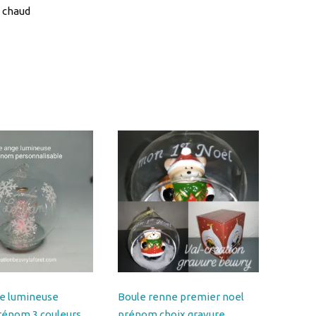
e lumineuse
Boule renne premier noel
rénom 3 couleurs
prénom choix gravure
es ref
personnalisable renne ref
MANGE2
B8RN