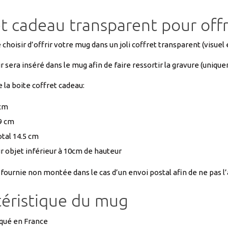
e choisir d’offrir votre mug dans un joli coffret transparent (visue
r sera inséré dans le mug afin de faire ressortir la gravure (unique
la boite coffret cadeau:
 cm
9 cm
otal 14.5 cm
r objet inférieur à 10cm de hauteur
 fournie non montée dans le cas d’un envoi postal afin de ne pas 
téristique du mug
qué en France
stant pour boisson chaude : thé, café, chocolat chaud, chicorée, vi
 lave vaisselle et micro onde