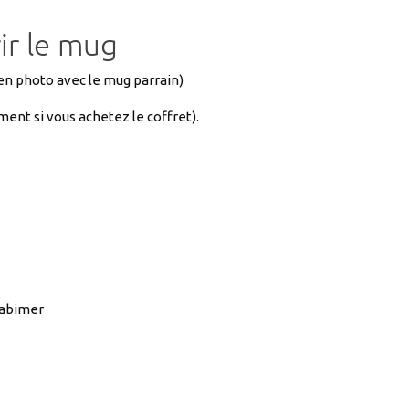
l en photo avec le mug parrain)
ment si vous achetez le coffret).
l’abimer
n chaud