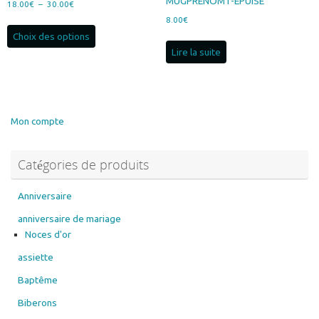
MUGPRENOM1-EPUISE
Plage
18.00
€
–
30.00
€
de
8.00
€
Ce
prix :
Choix des options
produit
18.00€
Lire la suite
a
à
plusieurs
30.00€
variations.
Les
options
Mon compte
peuvent
être
Catégories de produits
choisies
sur
la
Anniversaire
page
anniversaire de mariage
du
Noces d'or
produit
assiette
Baptême
Biberons