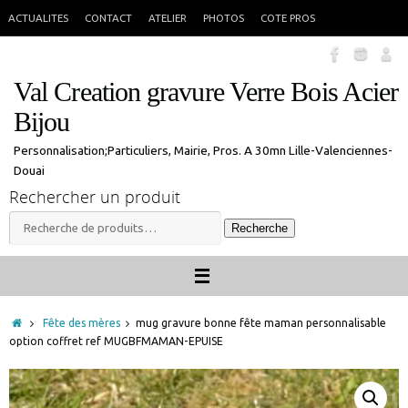
Passer
En congés jusque 18 aout inclus. Vous pouvez commander, les commandes
X
ACTUALITES
CONTACT
ATELIER
PHOTOS
COTE PROS
seront traitées à mon retour.
au
contenu
Val Creation gravure Verre Bois Acier
Bijou
Personnalisation;Particuliers, Mairie, Pros. A 30mn Lille-Valenciennes-
Douai
Rechercher un produit
Recherche
Recherche
pour :
Accueil
Fête des mères
mug gravure bonne fête maman personnalisable
option coffret ref MUGBFMAMAN-EPUISE