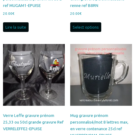
ref MUGAM1-EPUISE
renne ref B8RN
20.00
€
20.00
€
Lire la suite
Select options
Verre Leffe gravure prénom
Mug gravure prénom
25,33 ou 50cl grande gravure Ref
personnalisé/mot 8 lettres max,
VERRELEFFE2-EPUISE
en verre contenance 25cl ref