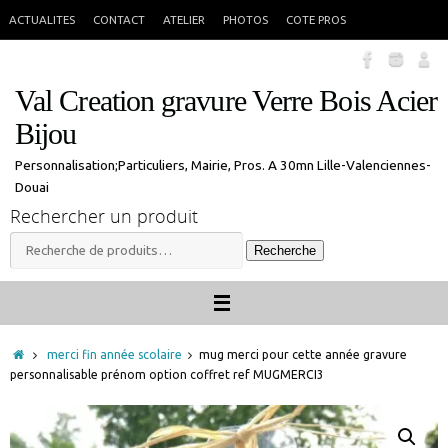
Passer
En congés jusque 18 aout inclus. Vous pouvez commander, les commandes
X
ACTUALITES
CONTACT
ATELIER
PHOTOS
COTE PROS
seront traitées à mon retour.
au
contenu
Val Creation gravure Verre Bois Acier
Bijou
Personnalisation;Particuliers, Mairie, Pros. A 30mn Lille-Valenciennes-
Douai
Rechercher un produit
Recherche
Recherche
pour :
Accueil
merci fin année scolaire
mug merci pour cette année gravure
personnalisable prénom option coffret ref MUGMERCI3