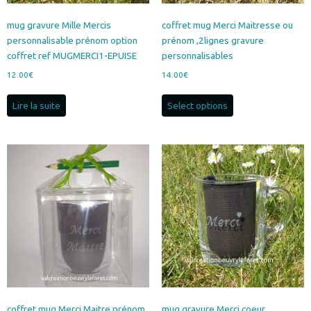
mug gravure Mille Mercis
coffret mug Merci Maitresse ou
personnalisable prénom option
prénom ,2lignes gravure
coffret ref MUGMERCI1-EPUISE
personnalisables
12.00
€
14.00
€
Lire la suite
Select options
coffret mug Merci Maitre prénom
mug gravure Merci coeur