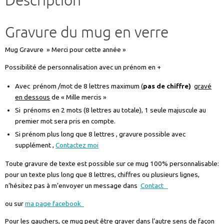
Description
coffret
ref
Gravure du mug en verre
MUGMERCI3
Mug Gravure » Merci pour cette année »
Possibilité de personnalisation avec un prénom en +
Avec prénom /mot de 8 lettres maximum (
pas de chiffre)
gravé
en dessous
de « Mille mercis »
Si prénoms en 2 mots (8 lettres au totale), 1 seule majuscule au
premier mot sera pris en compte.
Si prénom plus long que 8 lettres , gravure possible avec
supplément ,
Contactez moi
Toute gravure de texte est possible sur ce mug 100% personnalisable:
pour un texte plus long que 8 lettres, chiffres ou plusieurs lignes,
n’hésitez pas à m’envoyer un message dans
Contact
ou sur
ma page facebook
Pour les gauchers, ce mug peut être graver dans l’autre sens de façon