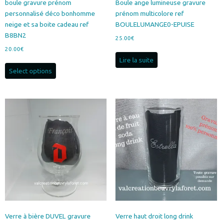
boule gravure prénom
Boule ange lumineuse gravure
personnalisé déco bonhomme
prénom multicolore ref
neige et sa boite cadeau ref
BOULELUMANGE0-EPUISE
B8BN2
25.00
€
20.00
€
Lire la suite
Select options
Verre à bière DUVEL gravure
Verre haut droit long drink