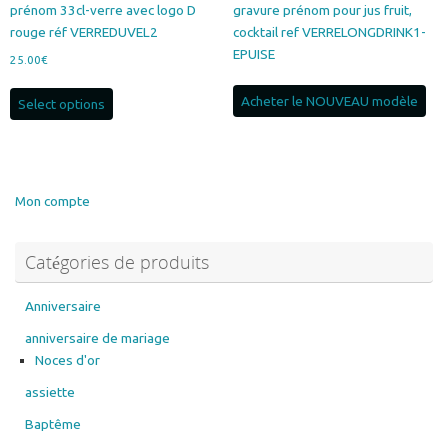
prénom 33cl-verre avec logo D
gravure prénom pour jus fruit,
rouge réf VERREDUVEL2
cocktail ref VERRELONGDRINK1-
EPUISE
25.00
€
Acheter le NOUVEAU modèle
Select options
Mon compte
Catégories de produits
Anniversaire
anniversaire de mariage
Noces d'or
assiette
Baptême