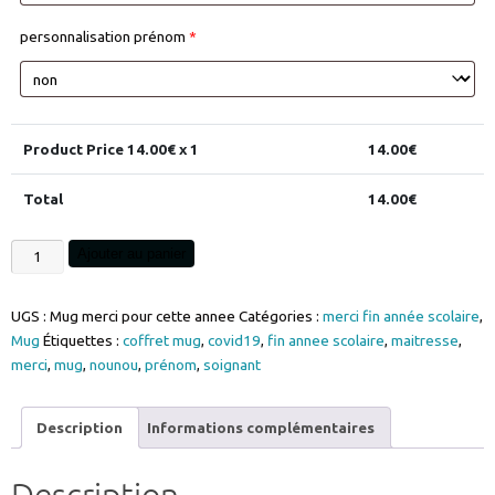
personnalisation prénom
*
Product Price
14.00
€ x 1
14.00
€
Total
14.00
€
quantité
Ajouter au panier
de
mug
UGS :
Mug merci pour cette annee
Catégories :
merci fin année scolaire
,
merci
Mug
Étiquettes :
coffret mug
,
covid19
,
fin annee scolaire
,
maitresse
,
pour
merci
,
mug
,
nounou
,
prénom
,
soignant
cette
année
gravure
Description
Informations complémentaires
personnalisable
prénom
option