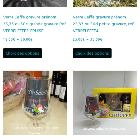
Verre Leffe gravure prénom
Verre Leffe gravure prénom
25,33 ou 50cl grande gravure Ref
25,33 ou 50cl petite gravure, ref
VERRELEFFE2-EPUISE
VERRELEFFE4
Plage
Plage
18.00
€
–
30.00
€
25.00
€
–
30.00
€
de
de
Ce
Ce
prix :
prix :
Choix des options
Choix des options
produit
produit
18.00€
25.00€
a
a
à
à
plusieurs
plusieurs
30.00€
30.00€
variations.
variations.
Les
Les
options
options
peuvent
peuvent
être
être
choisies
choisies
sur
sur
la
la
page
page
du
du