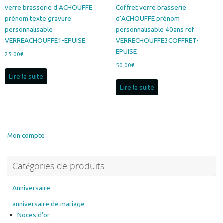
produit
produit
verre brasserie d’ACHOUFFE
Coffret verre brasserie
prénom texte gravure
d’ACHOUFFE prénom
personnalisable
personnalisable 40ans ref
VERREACHOUFFE1-EPUISE
VERRECHOUFFE3COFFRET-
EPUISE
25.00
€
50.00
€
Lire la suite
Lire la suite
Mon compte
Catégories de produits
Anniversaire
anniversaire de mariage
Noces d'or