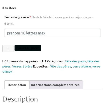
8 en stock
Texte de gravure
*
Seule la 1ère lettre sera gravé en majuscule, pas
d'émoji,
quantité
Ajouter au panier
de
Verre
UGS :
verre chimay prénom-1-1
Catégories :
Fête des papis
,
fête des
à
pères
,
Verres à bière
Étiquettes :
fête des pères
,
verre à bière
,
verre
bière
chimay
CHIMAY
prénom
gravure
Description
Informations complémentaires
personnalisable
ref
Description
VERRECHIMAY1