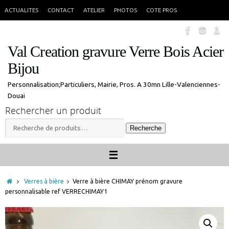
Passer
En congés jusque 18 aout inclus. Vous pouvez commander, les commandes
X
ACTUALITES
CONTACT
ATELIER
PHOTOS
COTE PROS
seront traitées à mon retour.
au
contenu
Val Creation gravure Verre Bois Acier
Bijou
Personnalisation;Particuliers, Mairie, Pros. A 30mn Lille-Valenciennes-
Douai
Rechercher un produit
Recherche
Recherche
pour :
Accueil
Verres à bière
Verre à bière CHIMAY prénom gravure
personnalisable ref VERRECHIMAY1