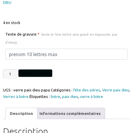
DIEU
4 en stock
Texte de gravure
*
Seule la 1ère lettre sera gravé en majuscule, pas
d'émoji,
quantité
Ajouter au panier
de
verre
UGS :
verre paix dieu papa
Catégories :
fête des pères
,
Verre paix dieu
,
paix
Verres à bière
Étiquettes :
bière
,
paix dieu
,
verre à bière
dieu
gravure
papa
Description
Informations complémentaires
personnalisable
contenance
Description
25cl