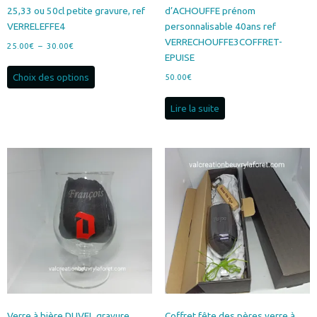
25,33 ou 50cl petite gravure, ref
d’ACHOUFFE prénom
VERRELEFFE4
personnalisable 40ans ref
VERRECHOUFFE3COFFRET-
Plage
25.00
€
–
30.00
€
EPUISE
de
Ce
prix :
Choix des options
50.00
€
produit
25.00€
a
à
Lire la suite
plusieurs
30.00€
variations.
Les
options
peuvent
être
choisies
sur
la
page
du
produit
Verre à bière DUVEL gravure
Coffret fête des pères verre à