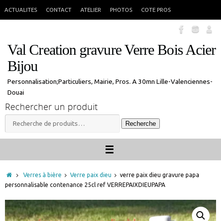
Passer
En congés jusque 18 aout inclus. Vous pouvez commander, les commandes
X
ACTUALITES
CONTACT
ATELIER
PHOTOS
COTE PROS
seront traitées à mon retour.
au
contenu
Val Creation gravure Verre Bois Acier
Bijou
Personnalisation;Particuliers, Mairie, Pros. A 30mn Lille-Valenciennes-
Douai
Rechercher un produit
Recherche
Recherche
pour :
Accueil
Verres à bière
Verre paix dieu
verre paix dieu gravure papa
personnalisable contenance 25cl ref VERREPAIXDIEUPAPA