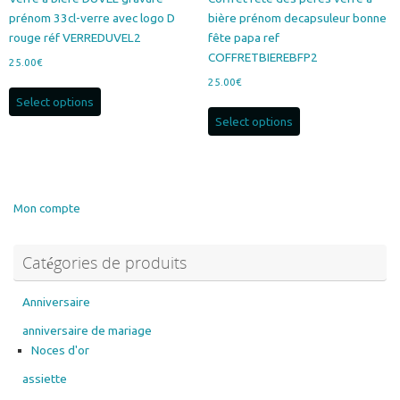
prénom 33cl-verre avec logo D
bière prénom decapsuleur bonne
rouge réf VERREDUVEL2
fête papa ref
COFFRETBIEREBFP2
25.00
€
25.00
€
Select options
Select options
Mon compte
Catégories de produits
Anniversaire
anniversaire de mariage
Noces d'or
assiette