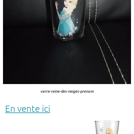
verre-reine-des-neiges-prenom
En vente ici
Verre préimprimé reine des neiges Elsa
gravure prénom personnalisé de votre
choix.