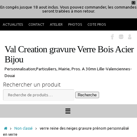
Passer
En congés jusque 18 aout inclus. Vous pouvez commander, les commandes
X
ACTUALITES
CONTACT
ATELIER
PHOTOS
COTE PROS
seront traitées à mon retour.
au
contenu
Val Creation gravure Verre Bois Acier
Bijou
Personnalisation;Particuliers, Mairie, Pros. A 30mn Lille-Valenciennes-
Douai
Rechercher un produit
Recherche
Recherche
pour :
Accueil
Non classé
verre reine des neiges gravure prénom personnalisé
en verre
verre reine des neiges gravure prénom