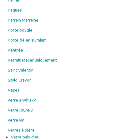
Parrain Marraine
Porte bougie
Porte clé en alumium
Rentrée
Retrait atelier uniquement
Saint Valentin
Stylo Crayon
Vases
verre à Whisky
Verre RICARD
verre vin
Verres à bière
Verre paix dieu
Verres à Leffe
Verres à jus fruit