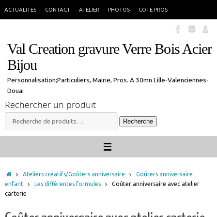
Passer
En congés jusque 18 aout inclus. Vous pouvez commander, les commandes
X
ACTUALITES
CONTACT
ATELIER
PHOTOS
COTE PROS
seront traitées à mon retour.
au
contenu
Val Creation gravure Verre Bois Acier
Bijou
Personnalisation;Particuliers, Mairie, Pros. A 30mn Lille-Valenciennes-
Douai
Rechercher un produit
Recherche
Recherche
pour :
Accueil
Ateliers créatifs/Goûters anniversaire
Goûters anniversaire
enfant
Les différentes formules
Goûter anniversaire avec atelier
carterie