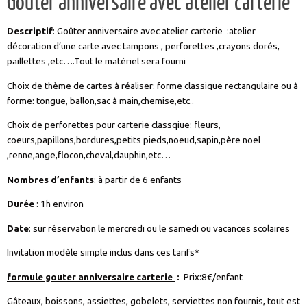
Goûter anniversaire avec atelier carterie
Descriptif
: Goûter anniversaire avec atelier carterie :atelier
décoration d’une carte avec tampons , perforettes ,crayons dorés,
paillettes ,etc….Tout le matériel sera fourni
Choix de thème de cartes à réaliser: forme classique rectangulaire ou à
forme: tongue, ballon,sac à main,chemise,etc..
Choix de perforettes pour carterie classqiue: fleurs,
coeurs,papillons,bordures,petits pieds,noeud,sapin,père noel
,renne,ange,flocon,cheval,dauphin,etc…
Nombres d’enfants
: à partir de 6 enfants
Durée
: 1h environ
Date
: sur réservation le mercredi ou le samedi ou vacances scolaires
Invitation modèle simple inclus dans ces tarifs*
formule gouter anniversaire carterie
:
Prix:8€/enfant
Gâteaux, boissons, assiettes, gobelets, serviettes non fournis, tout est