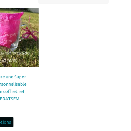
re une Super
rsonnalisable
 coffret ref
ERATSEM
ptions