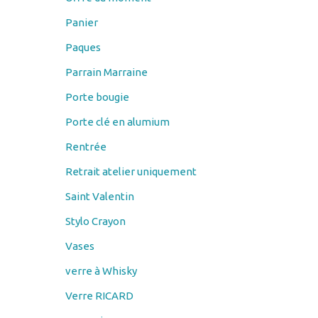
Paques
Parrain Marraine
Porte bougie
Porte clé en alumium
Rentrée
Retrait atelier uniquement
Saint Valentin
Stylo Crayon
Vases
verre à Whisky
Verre RICARD
verre vin
Verres à bière