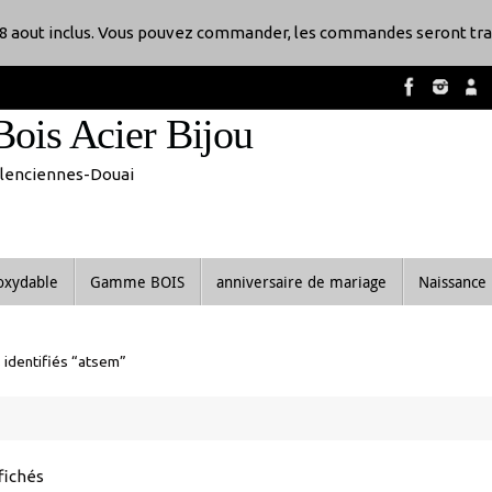
8 aout inclus. Vous pouvez commander, les commandes seront tra
Bois Acier Bijou
Valenciennes-Douai
noxydable
Gamme BOIS
anniversaire de mariage
Naissance
 identifiés “atsem”
Trié
ffichés
du
plus
Promo !
récent