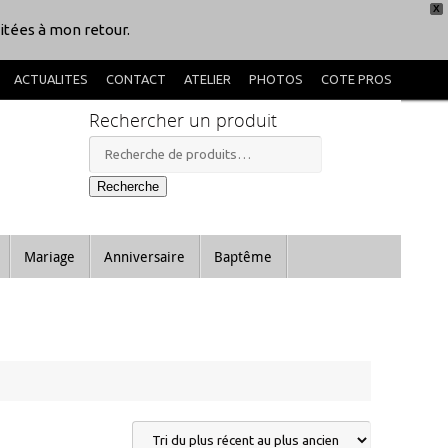
X
itées à mon retour.
ACTUALITES
CONTACT
ATELIER
PHOTOS
COTE PROS
Rechercher un produit
Recherche
pour :
Recherche
Mariage
Anniversaire
Baptême