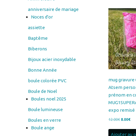
assiette
Baptême
Biberons
Bijoux acier inoxydable
Bonne Année
mug gravure 
boule colorée PVC
Atsem perso
Boule de Noel
prénom en co
Boules noel 2025
MUG1SUPERA
Boule lumineuse
expo remisé
Le
Le
12.00
€
8.00
€
Boules en verre
prix
pri
Boule ange
initial
act
Ajouter au 
Cadres en verre
était :
est 
12.00€.
8.0
cendrier