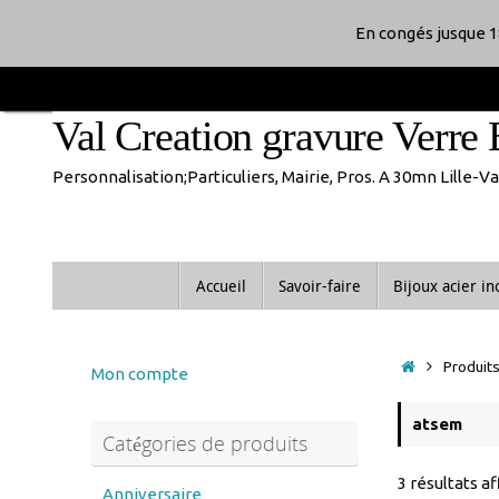
Passer
En congés jusque 1
au
Val Creation gravure Verre 
contenu
Personnalisation;Particuliers, Mairie, Pros. A 30mn Lille-
Passer
Accueil
Savoir-faire
Bijoux acier i
au
contenu
Accueil
Produits
Mon compte
atsem
Catégories de produits
3 résultats a
Anniversaire
anniversaire de mariage
Noces d'or