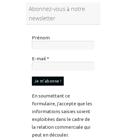
Prénom
E-mail
*
En soumettant ce
formulaire, j'accepte que les
informations saisies soient
exploitées dans le cadre de
la relation commerciale qui
peut en découler.
Pour en savoir plus sur vos
données et vos droits,
veuillez consulter