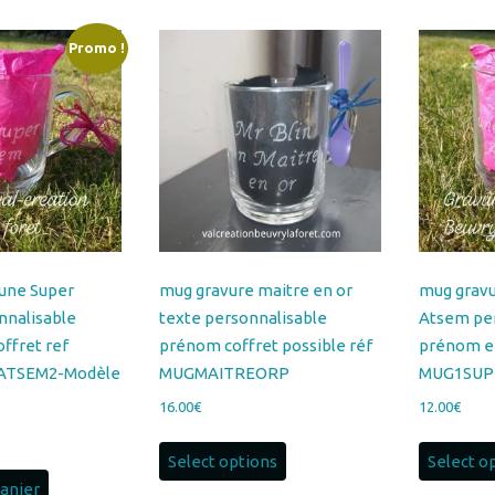
au
plus
ancien
une Super
mug gravure maitre en or
mug gravu
nnalisable
texte personnalisable
Atsem pe
ffret ref
prénom coffret possible réf
prénom en
TSEM2-Modèle
MUGMAITREORP
MUG1SUP
16.00
€
12.00
€
x
Select options
Select o
uel
panier
:
0€.