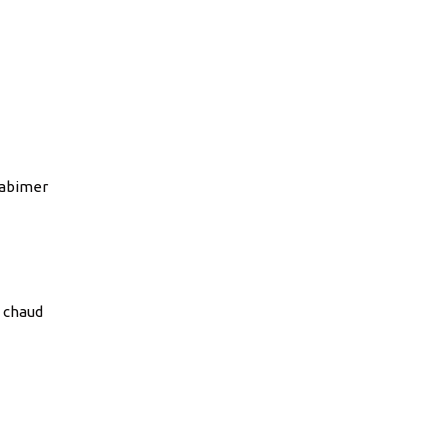
l’abimer
n chaud