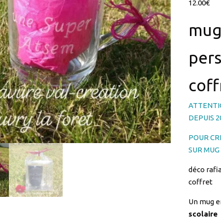
12.00
€
mug
pers
coff
ATTENTI
DEPUIS 20
POUR CR
SUR MUG c
déco rafi
coffret
Un mug e
scolaire