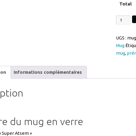
Total
quantité
de
mug
UGS :
mug
gravure
Mug
Étiqu
une
mug
,
pré
Super
Atsem
personnal
ion
Informations complémentaires
prénom
en
iption
coffret
ref
MUG1SU
re du mug en verre
« Super Atsem »