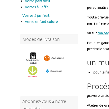
Verre paix dieu
Verres à Leffe
personnalisa
Verres à jus fruit
Toute gravure
Verre enfant coloré
pas à m’env
ou sur
ma pa
Modes de livraison
Pour les gauc
prestation sa
un mu
pour la fi
Procé
gravure artis
Abonnez-vous à notre
Atelier de gr
newsletter