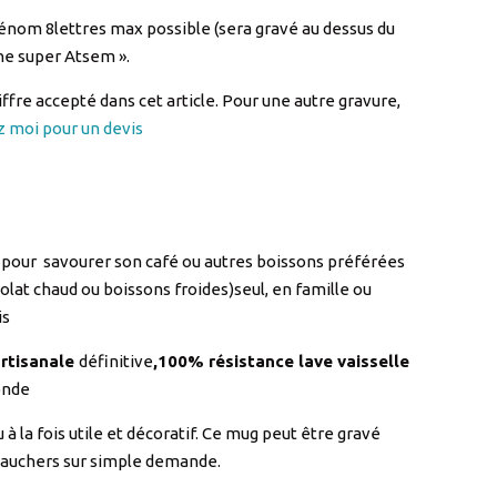
énom 8lettres max possible (sera gravé au dessus du
ne super Atsem ».
iffre accepté dans cet article. Pour une autre gravure,
 moi pour un devis
 pour savourer son café ou autres boissons préférées
colat chaud ou boissons froides)seul, en famille ou
is
artisanale
définitive
,100% résistance lave vaisselle
onde
 à la fois utile et décoratif. Ce mug peut être gravé
gauchers sur simple demande.