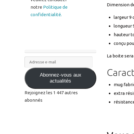
Dimension de 
notre
Politique de
confidentialité.
largeur 9
longueur 
hauteur t
conçu pou
La boite sera
Adresse
e-
Carac
Abonnez-vous aux
mail
actualités
mug fabri
Rejoignez les 1 447 autres
extra rési
abonnés
résistance