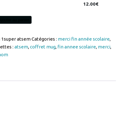
12.00
€
Ajouter au panier
 1super atsem
Catégories :
merci fin année scolaire
,
ettes :
atsem
,
coffret mug
,
fin annee scolaire
,
merci
,
nom
isable
PERATSEM