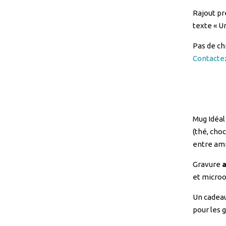
Rajout pr
texte « U
Pas de ch
Contactez
Mug Idéal
(thé, cho
entre am
Gravure
et micro
Un cadeau
pour les 