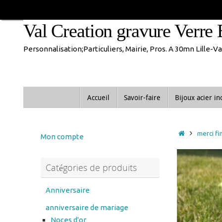
Passer
En congés jusque 1
au
Val Creation gravure Verre 
contenu
Personnalisation;Particuliers, Mairie, Pros. A 30mn Lille-
Passer
Accueil
Savoir-faire
Bijoux acier i
au
contenu
Accueil
merci fi
Mon compte
Catégories de produits
Anniversaire
anniversaire de mariage
Noces d'or