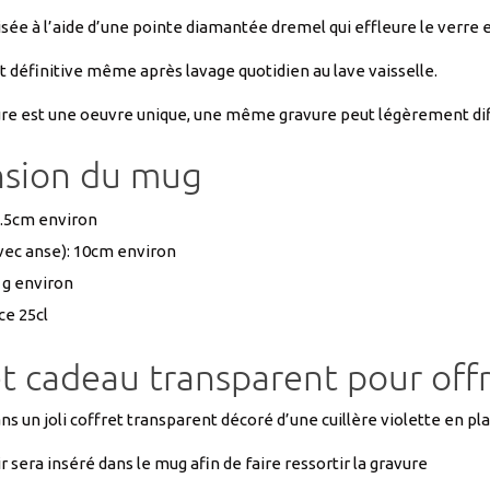
sée à l’aide d’une pointe diamantée dremel qui effleure le verre e
t définitive même après lavage quotidien au lave vaisselle.
re est une oeuvre unique, une même gravure peut légèrement diff
sion du mug
9.5cm environ
avec anse): 10cm environ
 g environ
e 25cl
t cadeau transparent pour offr
ns un joli coffret transparent décoré d’une cuillère violette en pl
r sera inséré dans le mug afin de faire ressortir la gravure