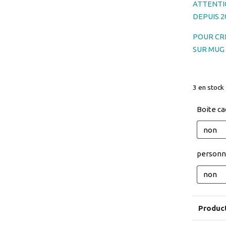
ATTENTI
DEPUIS 20
POUR CR
SUR MUG c
3 en stock
Boite c
personn
Produc