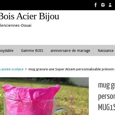
8 aout inclus. Vous pouvez commander, les commandes seront tra
Bois Acier Bijou
Valenciennes-Douai
noxydable
Gamme BOIS
anniversaire de mariage
Naissance
n année scolaire
mug gravure une Super Atsem personnalisable prénom
mug g
person
MUG1