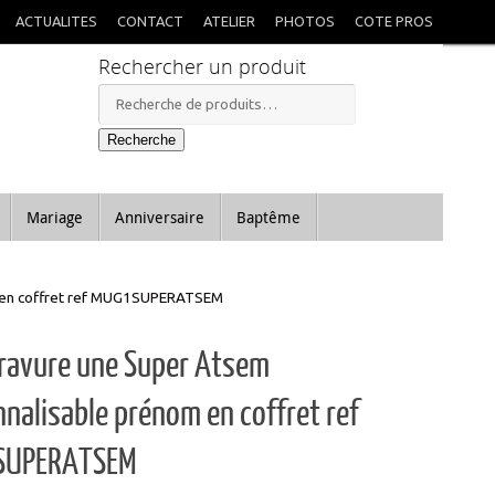
X
itées à mon retour.
ACTUALITES
CONTACT
ATELIER
PHOTOS
COTE PROS
Rechercher un produit
Recherche
pour :
Recherche
Mariage
Anniversaire
Baptême
 en coffret ref MUG1SUPERATSEM
ravure une Super Atsem
nalisable prénom en coffret ref
SUPERATSEM