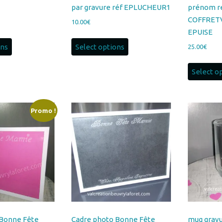
EPUISE
ons
Select options
25.00
€
Select o
Promo !
 Bonne Fête
Cadre photo Bonne Fête
mug gravu
LE d’EXPO
Mamie gravé 18*24 cm bord
personnal
cm bord blanc
blanc pour photo 10*15cm à
MUGMAMI