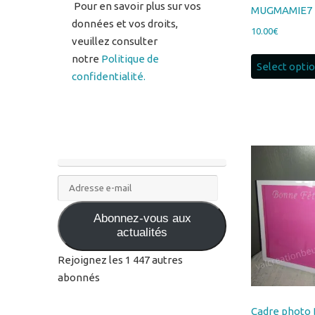
notre
Politique de
Select opti
confidentialité.
Adresse
e-
Abonnez-vous aux
mail
actualités
Rejoignez les 1 447 autres
abonnés
Cadre photo
Mamie MODE
gravé 13*18 