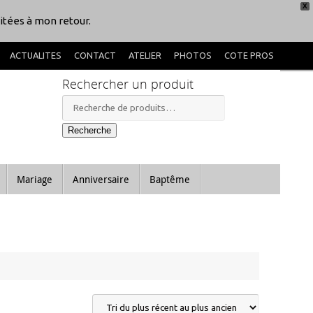
X
itées à mon retour.
ACTUALITES
CONTACT
ATELIER
PHOTOS
COTE PROS
Rechercher un produit
Recherche
pour :
Recherche
Mariage
Anniversaire
Baptême