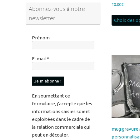
Choix des o
Prénom
E-mail
*
En soumettant ce
formulaire, j'accepte que les
informations saisies soient
exploitées dans le cadre de
la relation commerciale qui
mug gravure 
peut en découler.
personnalisa
Pour en savoir plus sur vos
MUGMAMIE7
données et vos droits,
10.00
€
veuillez consulter