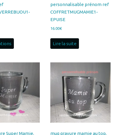
EPUISE
16.00
€
ptions
Lire la suite
re Super Mamie,
mug gravure mamie au top,
isable prénom ref
personnalisable prénom ref
E5-EPUISE
MUGMAMIE4-EPUISE