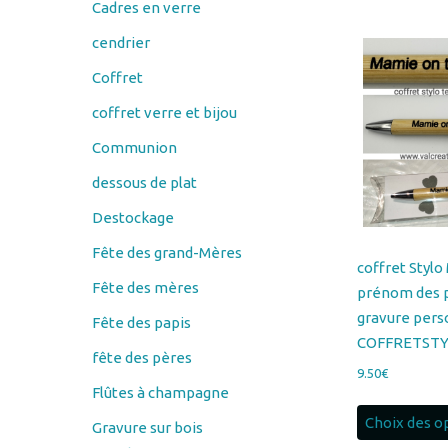
Coffret
coffret verre et bijou
Communion
dessous de plat
Destockage
Fête des grand-Mères
coffret Stylo
Fête des mères
prénom des p
gravure pers
Fête des papis
COFFRETST
fête des pères
9.50
€
Flûtes à champagne
Choix des o
Gravure sur bois
Couteau
éplucheur économe
porte savon