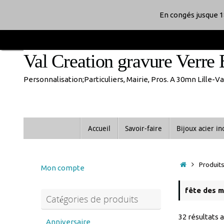
Passer
En congés jusque 1
au
Val Creation gravure Verre 
contenu
Personnalisation;Particuliers, Mairie, Pros. A 30mn Lille-
Passer
Accueil
Savoir-faire
Bijoux acier i
au
contenu
Accueil
Produits
Mon compte
fête des 
Catégories de produits
32 résultats 
Anniversaire
anniversaire de mariage
Noces d'or