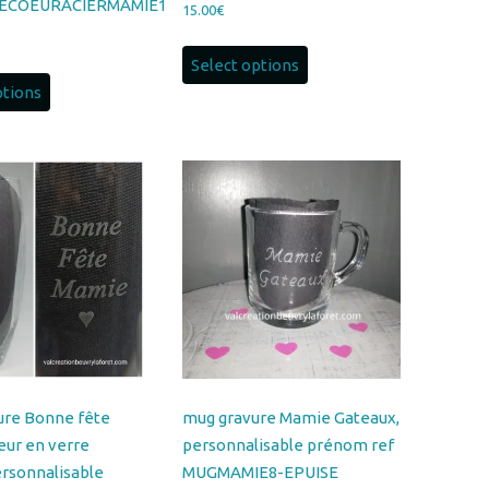
ptions
ure Bonne fête
mug gravure Mamie Gateaux,
ur en verre
personnalisable prénom ref
rsonnalisable
MUGMAMIE8-EPUISE
26cm Ref
12.00
€
AMIE2