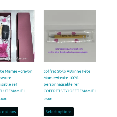
lute Mamie +crayon
coffret Stylo ♥Bonne Fête
ravure
Mamie♥texte 100%
isable ref
personnalisable ref
FLUTEMAMIE1
COFFRETSTYLOFETEMAMIE1
Plage
.00
€
9.50
€
de
Ce
prix :
s options
Select options
produit
20.00€
a
à
plusieurs
26.00€
variations.