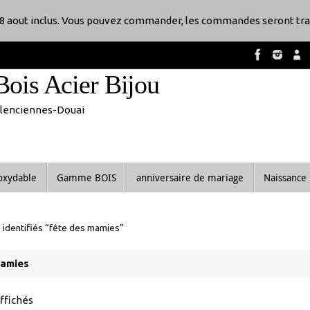
8 aout inclus. Vous pouvez commander, les commandes seront tra
Bois Acier Bijou
Valenciennes-Douai
noxydable
Gamme BOIS
anniversaire de mariage
Naissance
 identifiés “fête des mamies”
mamies
Trié
affichés
du
plus
récent