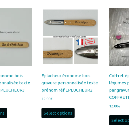
au
plus
ancien
conome bois
Eplucheur économe bois
Coffret é
onnalisée texte
gravure personnalisée texte
légumes p
 EPLUCHEUR3
prénom réf EPLUCHEUR2
par gravu
COFFRET
12.00
€
12.00
€
ons
Select options
Select o