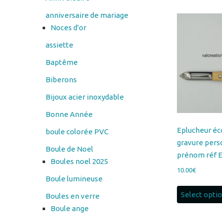
assiette
Baptême
Biberons
Bijoux acier inoxydable
Bonne Année
Eplucheur é
boule colorée PVC
gravure pers
Boule de Noel
prénom réf
Boules noel 2025
10.00
€
Boule lumineuse
Select opti
Boules en verre
Boule ange
Cadres en verre
cendrier