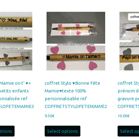
 Mamie on t’ ♥+
coffret Stylo ♥Bonne Fête
coffret St
etits enfants
Mamie♥texte 100%
prénom de
onnalisée ref
personnalisable ref
gravure p
YLOFETEMAMIE3
COFFRETSTYLOFETEMAMIE2
COFFRET
9.50
€
10.00
€
Ce
ptions
Select options
Select o
produit
a
plusieurs
variations.