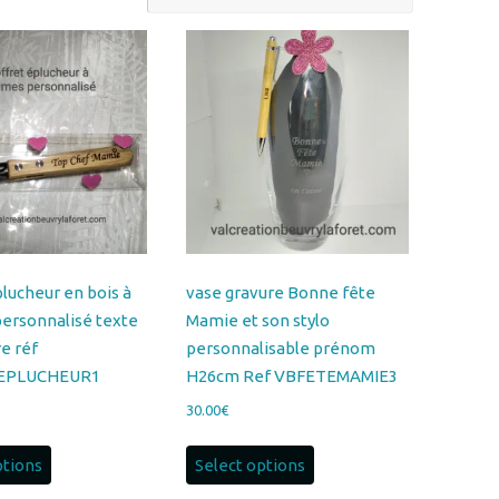
plucheur en bois à
vase gravure Bonne fête
ersonnalisé texte
Mamie et son stylo
re réf
personnalisable prénom
EPLUCHEUR1
H26cm Ref VBFETEMAMIE3
30.00
€
ptions
Select options