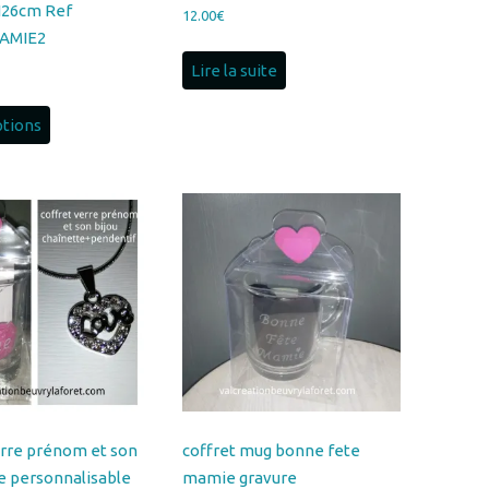
Lire la suite
ptions
erre prénom et son
coffret mug bonne fete
re personnalisable
mamie gravure
ef
personnalisable prénom ref
VERREBIJOU1-
COFFRETMUGMAMIE1-