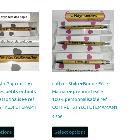
ylo Papi on t’ ♥+
coffret Stylo ♥Bonne Fête
s petits enfants
Maman ♥ prénom texte
ersonnalisée ref
100% personnalisable ref
STYLOFETEPAPI1
COFFRETSTYLOFETEMAMAN1
9.50
€
ptions
Select options