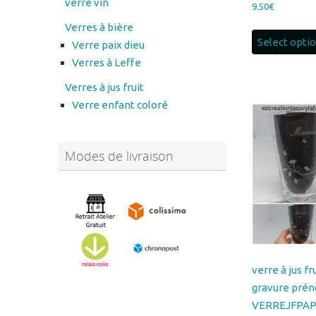
Verre paix dieu
Verres à Leffe
Verres à jus fruit
Verre enfant coloré
Modes de livraison
verre à jus fr
gravure prén
VERREJFPAP
10.00
€
Abonnez-vous à notre
newsletter