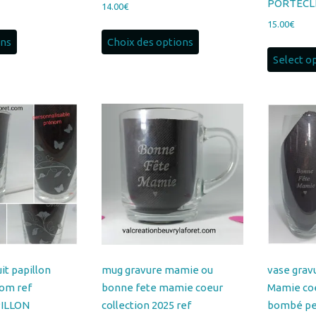
produit
Select o
a
plusieurs
variations.
Les
options
peuvent
être
choisies
sur
la
page
du
uit papillon
mug gravure mamie ou
vase grav
produit
om ref
bonne fete mamie coeur
Mamie coe
ILLON
collection 2025 ref
bombé pe
MUGMAMIE9
prénom H
VBFETEM
Plage
10.00
€
–
13.00
€
Ce
de