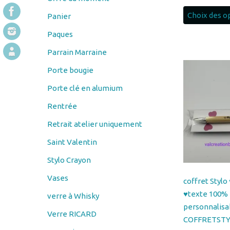
Paques
Parrain Marraine
Porte bougie
Porte clé en alumium
Rentrée
Retrait atelier uniquement
Saint Valentin
Stylo Crayon
Vases
coffret Styl
♥texte 100%
verre à Whisky
personnalisa
Verre RICARD
COFFRETST
verre vin
9.50
€
Verres à bière
Select opti