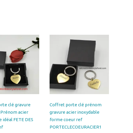
Les
options
peuvent
être
choisies
sur
la
page
du
produit
orte clé gravure
Coffret porte clé prénom
 Prénom acier
gravure acier inoxydable
e idéal FETE DES
forme coeur ref
ef
PORTECLECOEURACIER1
ECOEURACIERMAMIE1
15.00
€
Select options