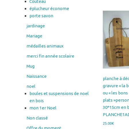
jardinage
Mariage
médailles animaux
merci fin année scolaire
Mug
Naissance
planche à dé
gravure « la 
noel
ou « les bons 
boules et suspensions de noel
plats »perso
en bois
30*15cm en b
mon 1er Noel
PLANCHE1A
Non classé
25.00
€
Offre du moment
Choix des o
Panier